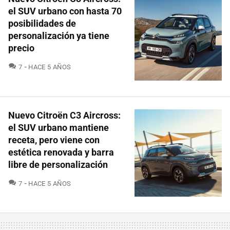
el SUV urbano con hasta 70
posibilidades de
personalización ya tiene
precio
COMENTARIOS
7
HACE 5 AÑOS
Nuevo Citroën C3 Aircross:
el SUV urbano mantiene
receta, pero viene con
estética renovada y barra
libre de personalización
COMENTARIOS
7
HACE 5 AÑOS