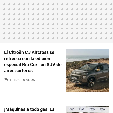
El Citroën C3 Aircross se
refresca con la edición
especial Rip Curl, un SUV de
aires surferos
COMENTARIOS
4
HACE 6 AÑOS
¡Máquinas a todo gas! La