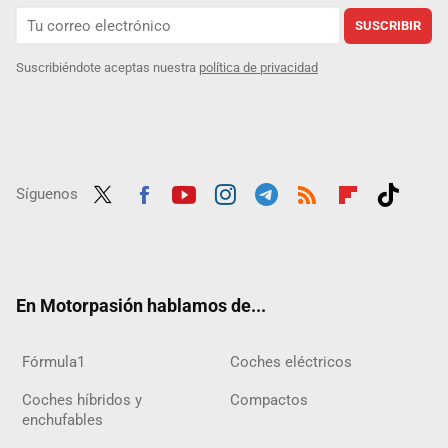
SUSCRIBIR
Suscribiéndote aceptas nuestra
política de privacidad
Síguenos
Twit
Fac
Yout
Inst
Tele
RSS
Flip
Tikt
ter
ebo
ube
agra
gra
boar
ok
ok
m
m
d
En Motorpasión hablamos de...
Fórmula1
Coches eléctricos
Coches híbridos y
Compactos
enchufables