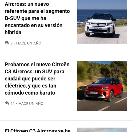
Aircross: un nuevo
referente para el segmento
B-SUV que me ha
encantado en su versión
híbrida
COMENTARIOS
7
HACE UN AÑO
Probamos el nuevo Citroën
C3 Aircross: un SUV para
ciudad que puede ser
eléctrico, y que es tan
cómodo como barato
COMENTARIOS
11
HACE UN AÑO
El Citroën C3 Aircross se ha