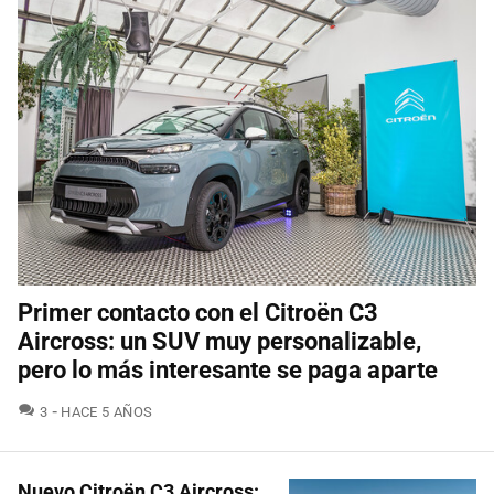
Primer contacto con el Citroën C3
Aircross: un SUV muy personalizable,
pero lo más interesante se paga aparte
COMENTARIOS
3
HACE 5 AÑOS
Nuevo Citroën C3 Aircross: