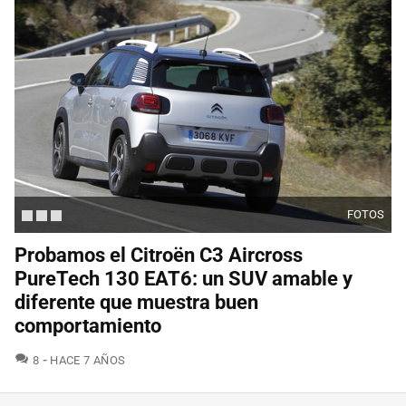
FOTOS
Probamos el Citroën C3 Aircross
PureTech 130 EAT6: un SUV amable y
diferente que muestra buen
comportamiento
COMENTARIOS
8
HACE 7 AÑOS