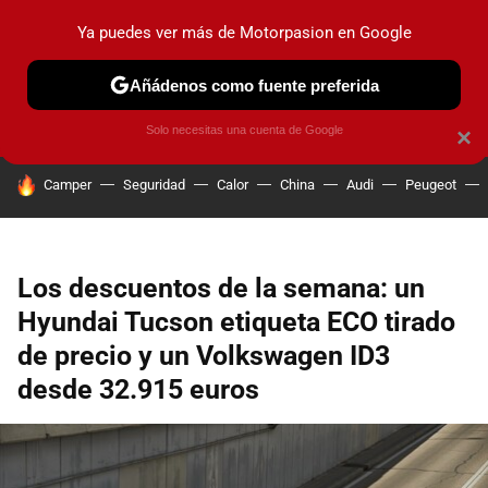
Ya puedes ver más de Motorpasion en Google
PRUEBAS
COCHES ELÉCTRICOS
OBSERVATORIO
F1
Añádenos como fuente preferida
Solo necesitas una cuenta de Google
×
HOY SE HABLA DE
Camper
Seguridad
Calor
China
Audi
Peugeot
Los descuentos de la semana: un
Hyundai Tucson etiqueta ECO tirado
de precio y un Volkswagen ID3
desde 32.915 euros