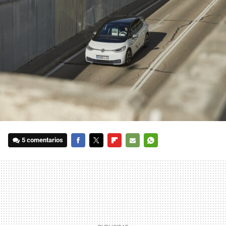
5 comentarios
FACEBOOK
TWITTER
FLIPBOARD
E-
WHATSAPP
MAIL