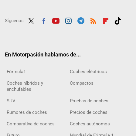
Síguenos
Twit
Fac
Yout
Inst
Tele
RSS
Flip
Tikt
ter
ebo
ube
agra
gra
boar
ok
ok
m
m
d
En Motorpasión hablamos de...
Fórmula1
Coches eléctricos
Coches híbridos y
Compactos
enchufables
SUV
Pruebas de coches
Rumores de coches
Precios de coches
Comparativa de coches
Coches autónomos
Futuro
Mundial de Fórmula 1