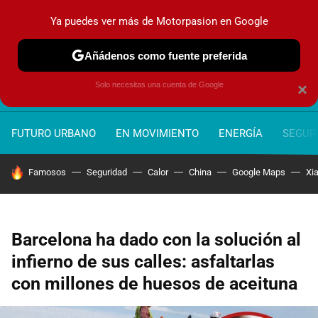
Ya puedes ver más de Motorpasion en Google
MENÚ
NUEVO
Añádenos como fuente preferida
Solo necesitas una cuenta de Google
×
FUTURO URBANO
EN MOVIMIENTO
ENERGÍA
SEGURI
HOY SE HABLA DE
Famosos
Seguridad
Calor
China
Google Maps
Xi
Barcelona ha dado con la solución al
infierno de sus calles: asfaltarlas
con millones de huesos de aceituna