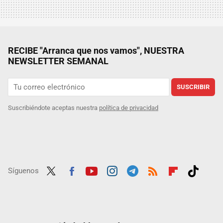
RECIBE "Arranca que nos vamos", NUESTRA
NEWSLETTER SEMANAL
SUSCRIBIR
Suscribiéndote aceptas nuestra
política de privacidad
Síguenos
Twit
Fac
Yout
Inst
Tele
RSS
Flip
Tikt
ter
ebo
ube
agra
gra
boar
ok
ok
m
m
d