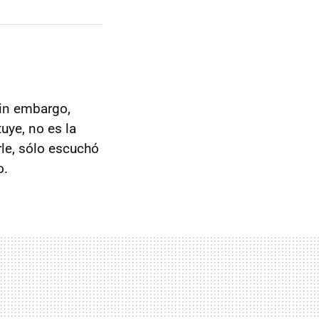
sin embargo,
uye, no es la
rle, sólo escuchó
o.