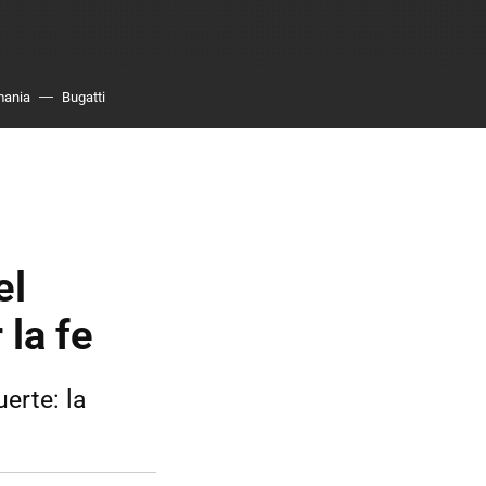
mania
Bugatti
el
 la fe
erte: la