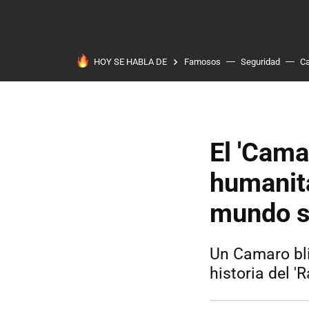
HOY SE HABLA DE
Famosos
Seguridad
Ca
El 'Cama
humanita
mundo se
Un Camaro bli
historia del '