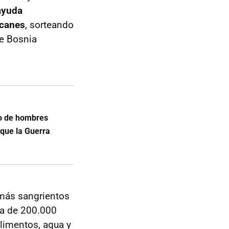
ayuda
lcanes
, sorteando
de Bosnia
do de hombres
que la Guerra
 más sangrientos
ca de 200.000
limentos, agua y