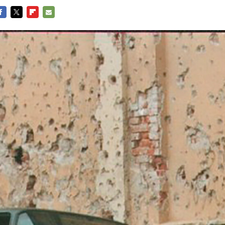
ACEBOOK
TWITTER
FLIPBOARD
E-
MAIL