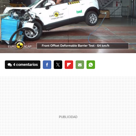
4 comentarios
FACEBOOK
TWITTER
FLIPBOARD
E-
WHATSAPP
MAIL