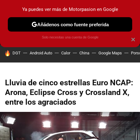
Ya puedes ver más de Motorpasion en Google
MENÚ
NUEVO
Añádenos como fuente preferida
PRUEBAS
COCHES ELÉCTRICOS
OBSERVATORIO
F1
Solo necesitas una cuenta de Google
×
HOY SE HABLA DE
DGT
Android Auto
Calor
China
Google Maps
Pors
Lluvia de cinco estrellas Euro NCAP:
Arona, Eclipse Cross y Crossland X,
entre los agraciados