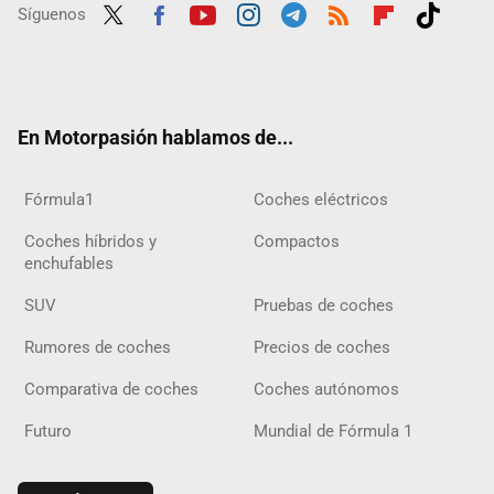
Síguenos
Twit
Fac
Yout
Inst
Tele
RSS
Flip
Tikt
ter
ebo
ube
agra
gra
boar
ok
ok
m
m
d
En Motorpasión hablamos de...
Fórmula1
Coches eléctricos
Coches híbridos y
Compactos
enchufables
SUV
Pruebas de coches
Rumores de coches
Precios de coches
Comparativa de coches
Coches autónomos
Futuro
Mundial de Fórmula 1