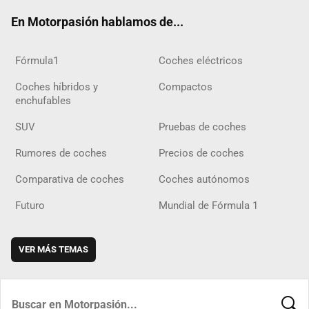
ok
m
m
d
En Motorpasión hablamos de...
Fórmula1
Coches eléctricos
Coches híbridos y
Compactos
enchufables
SUV
Pruebas de coches
Rumores de coches
Precios de coches
Comparativa de coches
Coches autónomos
Futuro
Mundial de Fórmula 1
VER MÁS TEMAS