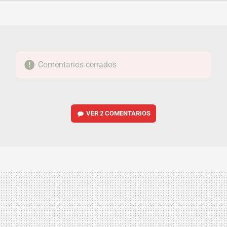
FACEBOOK
TWITTER
FLIPBOARD
E-
WHATSAPP
MAIL
Comentarios cerrados
VER
2 COMENTARIOS