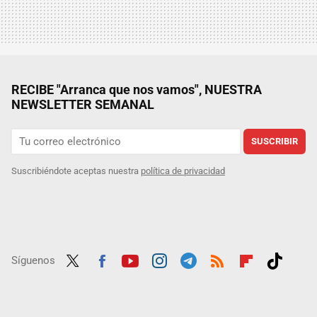
RECIBE "Arranca que nos vamos", NUESTRA
NEWSLETTER SEMANAL
SUSCRIBIR
Suscribiéndote aceptas nuestra
política de privacidad
Síguenos
Twit
Fac
Yout
Inst
Tele
RSS
Flip
Tikt
ter
ebo
ube
agra
gra
boar
ok