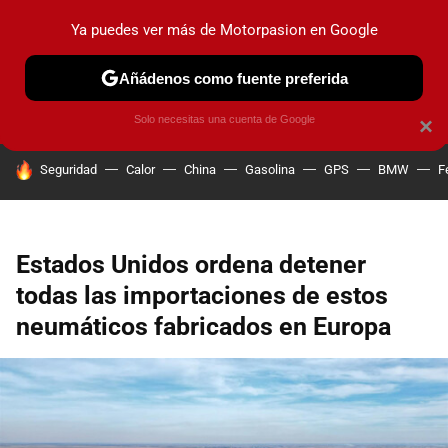
Ya puedes ver más de Motorpasion en Google
PRUEBAS
COCHES ELÉCTRICOS
OBSERVATORIO
F1
Añádenos como fuente preferida
Solo necesitas una cuenta de Google
×
HOY SE HABLA DE
Seguridad
Calor
China
Gasolina
GPS
BMW
F
Estados Unidos ordena detener
todas las importaciones de estos
neumáticos fabricados en Europa