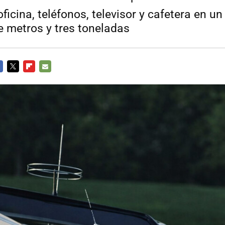
oficina, teléfonos, televisor y cafetera en un
e metros y tres toneladas
CEBOOK
TWITTER
FLIPBOARD
E-
MAIL