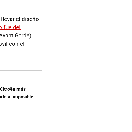
llevar el diseño
o fue del
’Avant Garde),
vil con el
 Citroën más
gado al imposible