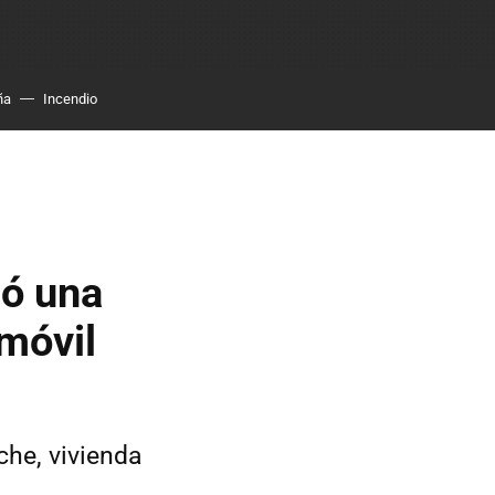
ña
Incendio
ió una
 móvil
che, vivienda