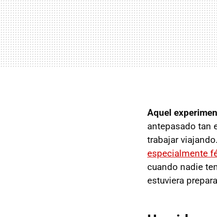
Aquel experimen
antepasado tan 
trabajar viajand
especialmente fér
cuando nadie ten
estuviera prepar