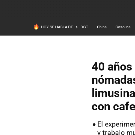
HOY SE HABLA DE
DGT
China
Gasolina
40 años 
nómadas 
limusina
con cafe
El experime
y trabajo m