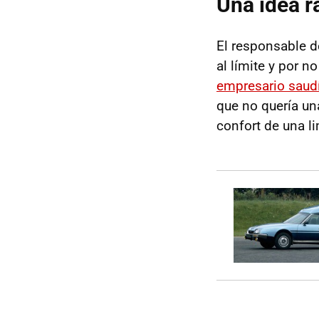
Una idea r
El responsable de
al límite y por n
empresario saudí
que no quería un
confort de una l