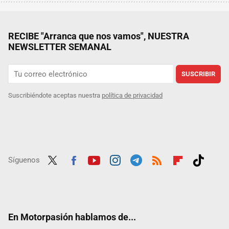
RECIBE "Arranca que nos vamos", NUESTRA
NEWSLETTER SEMANAL
SUSCRIBIR
Suscribiéndote aceptas nuestra
política de privacidad
Síguenos
Twit
Fac
Yout
Inst
Tele
RSS
Flip
Tikt
ter
ebo
ube
agra
gra
boar
ok
ok
m
m
d
En Motorpasión hablamos de...