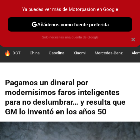
Ya puedes ver más de Motorpasion en Google
PRUEBAS
COCHES ELÉCTRICOS
OBSERVATORIO
F1
Añádenos como fuente preferida
Solo necesitas una cuenta de Google
×
HOY SE HABLA DE
DGT
China
Gasolina
Xiaomi
Mercedes-Benz
Alem
Pagamos un dineral por
modernísimos faros inteligentes
para no deslumbrar… y resulta que
GM lo inventó en los años 50