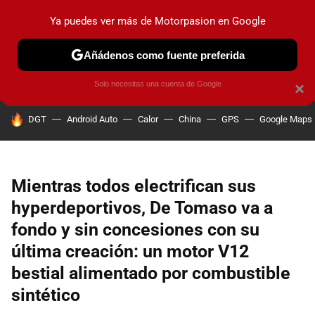
Ya puedes ver más de Motorpasion en Google
PRUEBAS
COCHES ELÉCTRICOS
OBSERVATORIO
F1
Añádenos como fuente preferida
Solo necesitas una cuenta de Google
×
HOY SE HABLA DE
DGT
Android Auto
Calor
China
GPS
Google Maps
Mientras todos electrifican sus
hyperdeportivos, De Tomaso va a
fondo y sin concesiones con su
última creación: un motor V12
bestial alimentado por combustible
sintético