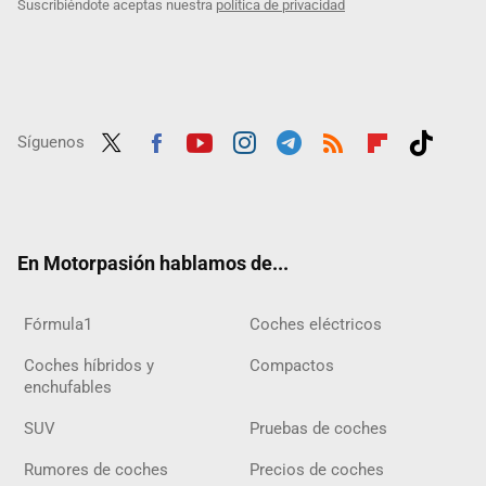
Suscribiéndote aceptas nuestra
política de privacidad
Síguenos
Twit
Fac
Yout
Inst
Tele
RSS
Flip
Tikt
ter
ebo
ube
agra
gra
boar
ok
ok
m
m
d
En Motorpasión hablamos de...
Fórmula1
Coches eléctricos
Coches híbridos y
Compactos
enchufables
SUV
Pruebas de coches
Rumores de coches
Precios de coches