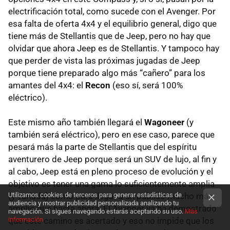
electrificación total, como sucede con el Avenger. Por
esa falta de oferta 4x4 y el equilibrio general, digo que
tiene más de Stellantis que de Jeep, pero no hay que
olvidar que ahora Jeep es de Stellantis. Y tampoco hay
que perder de vista las próximas jugadas de Jeep
porque tiene preparado algo más “cañero” para los
amantes del 4x4: el
Recon
(eso sí, será 100%
eléctrico).
Este mismo año también llegará el
Wagoneer
(y
también será eléctrico), pero en ese caso, parece que
pesará más la parte de Stellantis que del espíritu
aventurero de Jeep porque será un SUV de lujo, al fin y
al cabo, Jeep está en pleno proceso de evolución y el
objetivo es tener una gama lo suficientemente amplia
(y variada) como para llegar a un público mucho más
Utilizamos cookies de terceros para generar estadísticas de
audiencia y mostrar publicidad personalizada analizando tu
amplio que hasta ahora. El Avenger ya ha demostrado
navegación. Si sigues navegando estarás aceptando su uso.
Más
que este camino es acertado y eso no impide que los
información