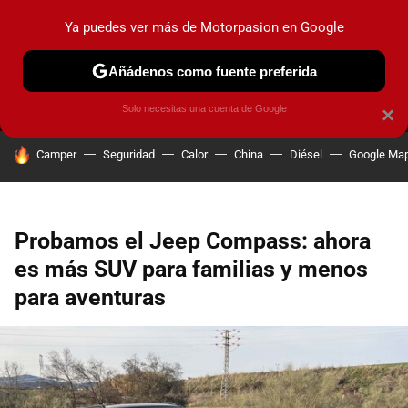
Ya puedes ver más de Motorpasion en Google
MENÚ
NUEVO
Añádenos como fuente preferida
PRUEBAS
COCHES ELÉCTRICOS
OBSERVATORIO
F1
Solo necesitas una cuenta de Google
×
HOY SE HABLA DE
Camper
Seguridad
Calor
China
Diésel
Google Ma
Probamos el Jeep Compass: ahora
es más SUV para familias y menos
para aventuras