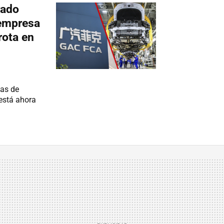
irado
 empresa
rota en
cas de
 está ahora