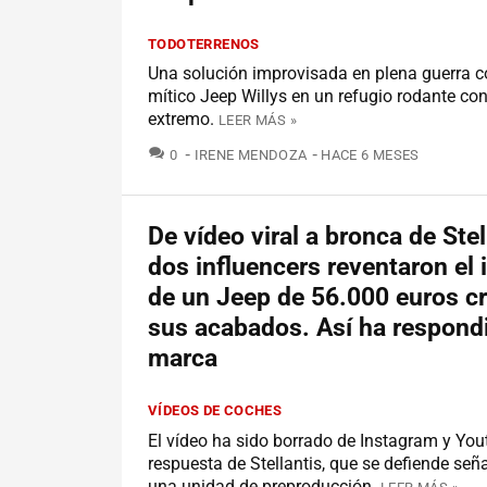
TODOTERRENOS
Una solución improvisada en plena guerra co
mítico Jeep Willys en un refugio rodante cont
extremo.
LEER MÁS »
COMENTARIOS
0
IRENE MENDOZA
HACE 6 MESES
De vídeo viral a bronca de Stel
dos influencers reventaron el i
de un Jeep de 56.000 euros cr
sus acabados. Así ha respondi
marca
VÍDEOS DE COCHES
El vídeo ha sido borrado de Instagram y Yout
respuesta de Stellantis, que se defiende se
una unidad de preproducción.