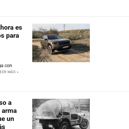
hora es
s para
ga con
EER MÁS »
so a
u arma
ue un
ás