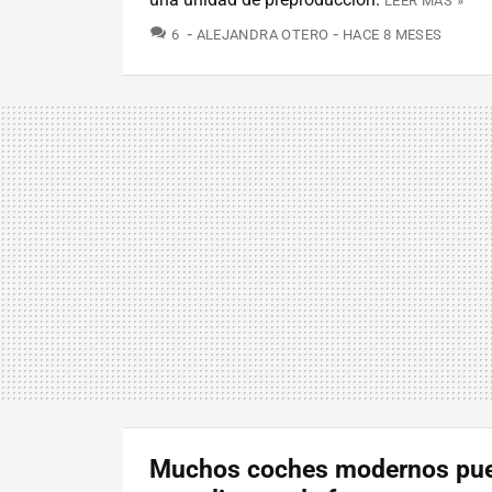
LEER MÁS »
COMENTARIOS
6
ALEJANDRA OTERO
HACE 8 MESES
Muchos coches modernos pu