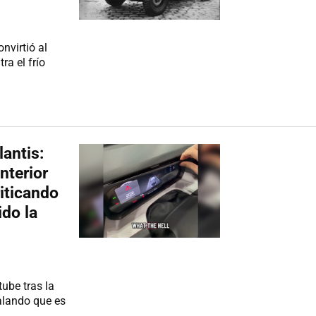
nvirtió al
ra el frío
lantis:
nterior
iticando
do la
ube tras la
ñalando que es