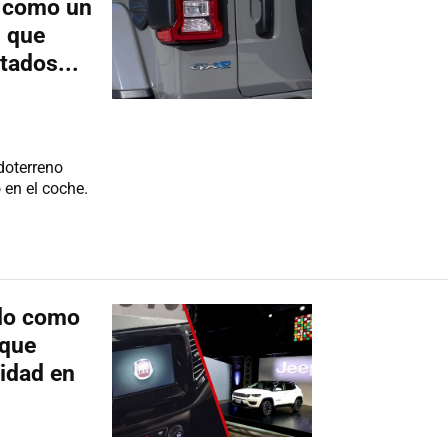
, como un
s que
tados...
doterreno
en el coche.
ado como
 que
lidad en