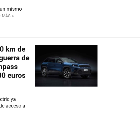
e un mismo
R MÁS »
00 km de
guerra de
ompass
600 euros
ctric ya
de acceso a