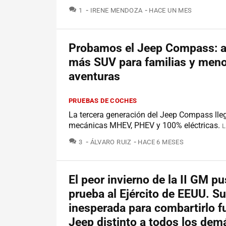
COMENTARIOS
1
IRENE MENDOZA
HACE UN MES
Probamos el Jeep Compass: a
más SUV para familias y meno
aventuras
PRUEBAS DE COCHES
La tercera generación del Jeep Compass lle
mecánicas MHEV, PHEV y 100% eléctricas.
L
COMENTARIOS
3
ÁLVARO RUIZ
HACE 6 MESES
El peor invierno de la II GM pu
prueba al Ejército de EEUU. S
inesperada para combartirlo f
Jeep distinto a todos los dem