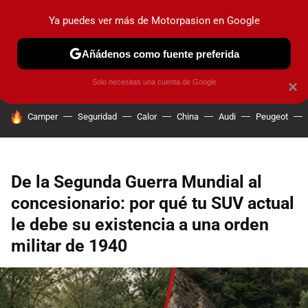
Ya puedes ver más de Motorpasion en Google
PRUEBAS
COCHES ELÉCTRICOS
OBSERVATORIO
F1
Añádenos como fuente preferida
Solo necesitas una cuenta de Google
×
HOY SE HABLA DE
Camper
Seguridad
Calor
China
Audi
Peugeot
De la Segunda Guerra Mundial al
concesionario: por qué tu SUV actual
le debe su existencia a una orden
militar de 1940