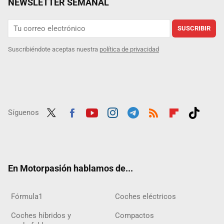
NEWSLETTER SEMANAL
SUSCRIBIR
Suscribiéndote aceptas nuestra
política de privacidad
Síguenos
Twit
Fac
Yout
Inst
Tele
RSS
Flip
Tikt
ter
ebo
ube
agra
gra
boar
ok
ok
m
m
d
En Motorpasión hablamos de...
Fórmula1
Coches eléctricos
Coches híbridos y
Compactos