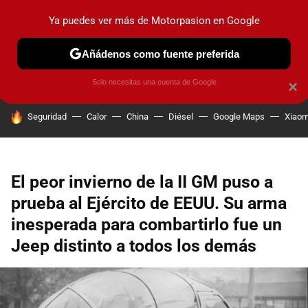
Ya puedes ver más de Motorpasion en Google
PRUEBAS
COCHES ELÉCTRICOS
OBSERVATORIO
F1
Añádenos como fuente preferida
Solo necesitas una cuenta de Google
×
HOY SE HABLA DE
Seguridad
Calor
China
Diésel
Google Maps
Xiaom
El peor invierno de la II GM puso a
prueba al Ejército de EEUU. Su arma
inesperada para combartirlo fue un
Jeep distinto a todos los demás