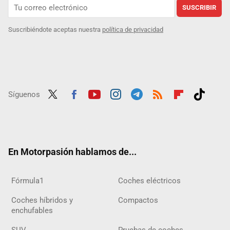
SUSCRIBIR
Suscribiéndote aceptas nuestra
política de privacidad
Síguenos
Twit
Fac
Yout
Inst
Tele
RSS
Flip
Tikt
ter
ebo
ube
agra
gra
boar
ok
ok
m
m
d
En Motorpasión hablamos de...
Fórmula1
Coches eléctricos
Coches híbridos y
Compactos
enchufables
SUV
Pruebas de coches