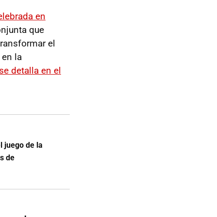
elebrada en
onjunta que
ransformar el
 en la
se detalla en el
l juego de la
as de