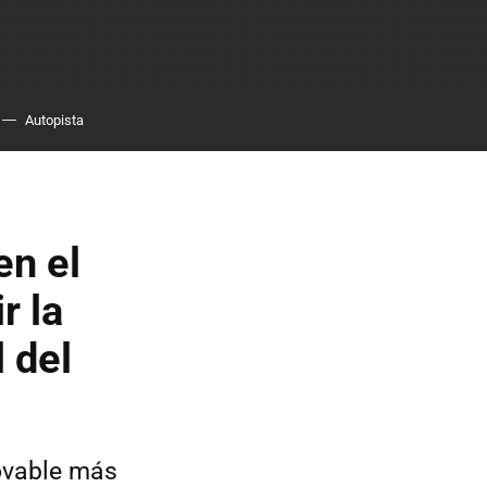
Autopista
en el
r la
 del
novable más