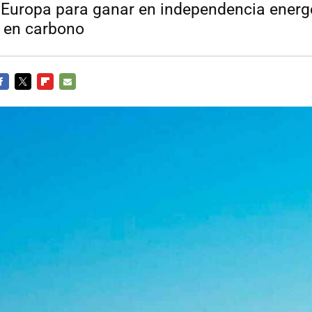
Europa para ganar en independencia energé
d en carbono
ACEBOOK
TWITTER
FLIPBOARD
E-
MAIL