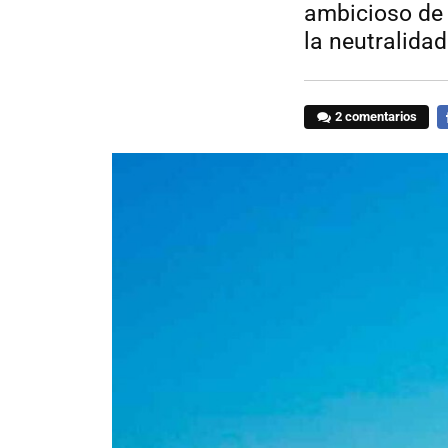
ambicioso de 
la neutralida
2 comentarios
F