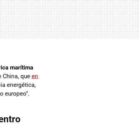
rica marítima
e China, que
en
a energética,
co europeo".
entro