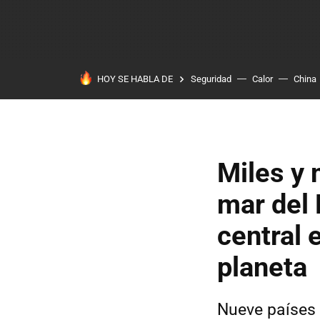
HOY SE HABLA DE
Seguridad
Calor
China
Miles y 
mar del 
central 
planeta
Nueve países 