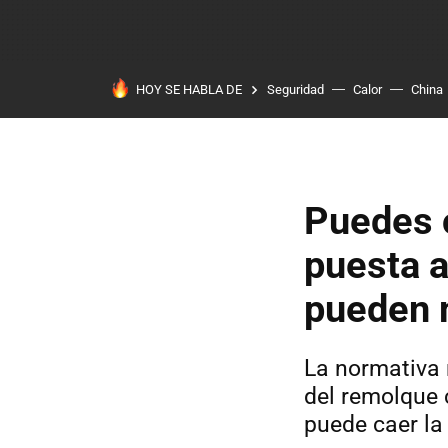
HOY SE HABLA DE
Seguridad
Calor
China
Puedes c
puesta a
pueden 
La normativa 
del remolque 
puede caer la