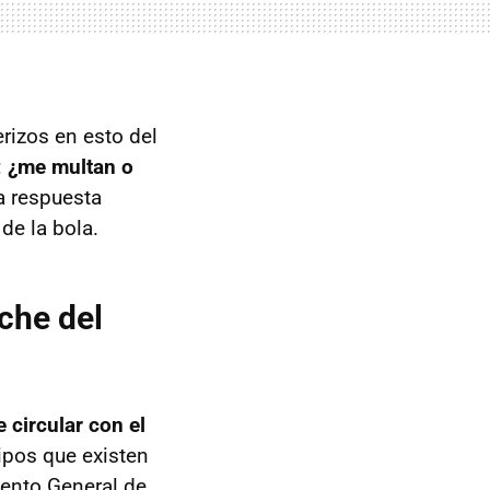
rizos en esto del
:
¿me multan o
 respuesta
de la bola.
che del
 circular con el
tipos que existen
mento General de