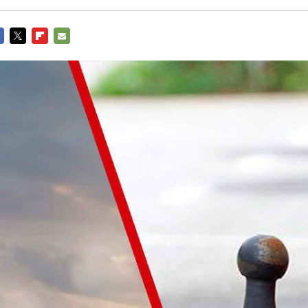
CEBOOK
TWITTER
FLIPBOARD
E-
MAIL