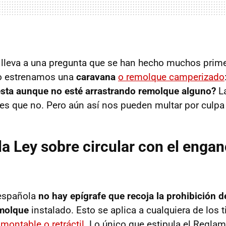
lleva a una pregunta que se han hecho muchos prime
o estrenamos una
caravana
o remolque camperizado
uesta aunque no esté arrastrando remolque alguno?
La
 es que no. Pero aún así nos pueden multar por culpa 
la Ley sobre circular con el engan
 española
no hay epígrafe que recoja la prohibición de
emolque
instalado. Esto se aplica a cualquiera de los 
smontable o retráctil
. Lo único que estipula el Regla