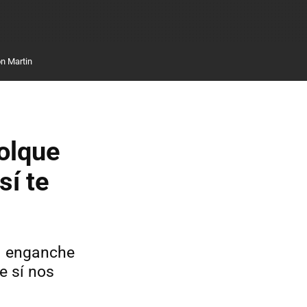
n Martin
molque
sí te
el enganche
e sí nos