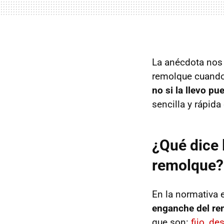
La anécdota nos 
remolque cuand
no si la llevo p
sencilla y rápida
¿Qué dice 
remolque?
En la normativa
enganche del r
que son:
fijo, de