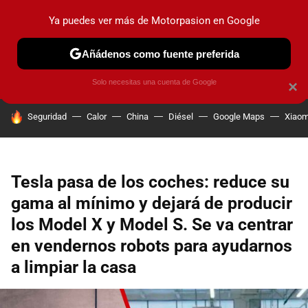
Ya puedes ver más de Motorpasion en Google
PRUEBAS
COCHES ELÉCTRICOS
OBSERVATORIO
F1
Añádenos como fuente preferida
Solo necesitas una cuenta de Google
×
HOY SE HABLA DE
Seguridad
Calor
China
Diésel
Google Maps
Xiaom
Tesla pasa de los coches: reduce su
gama al mínimo y dejará de producir
los Model X y Model S. Se va centrar
en vendernos robots para ayudarnos
a limpiar la casa