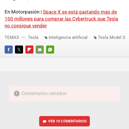
En Motorpasión |
Space X se está gastando más de
100 millones para comprar las Cybertruck que Tesla
no consigue vender
TEMAS
Tesla
Inteligencia artificial
Tesla Model S
FACEBOOK
TWITTER
FLIPBOARD
E-
WHATSAPP
MAIL
Comentarios cerrados
VER
10 COMENTARIOS