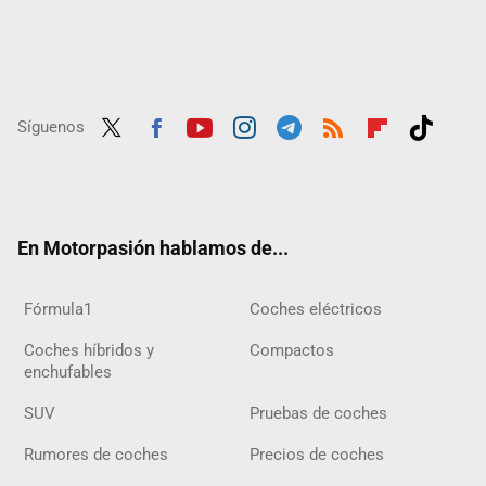
Síguenos
Twit
Fac
Yout
Inst
Tele
RSS
Flip
Tikt
ter
ebo
ube
agra
gra
boar
ok
ok
m
m
d
En Motorpasión hablamos de...
Fórmula1
Coches eléctricos
Coches híbridos y
Compactos
enchufables
SUV
Pruebas de coches
Rumores de coches
Precios de coches