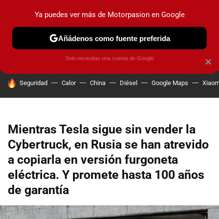
Ya puedes ver más de Motorpasion en Google
PRUEBAS
COCHES ELÉCTRICOS
OBSERVATORIO
F1
Añádenos como fuente preferida
Solo necesitas una cuenta de Google
×
HOY SE HABLA DE
Seguridad
Calor
China
Diésel
Google Maps
Xiaom
Mientras Tesla sigue sin vender la
Cybertruck, en Rusia se han atrevido
a copiarla en versión furgoneta
eléctrica. Y promete hasta 100 años
de garantía