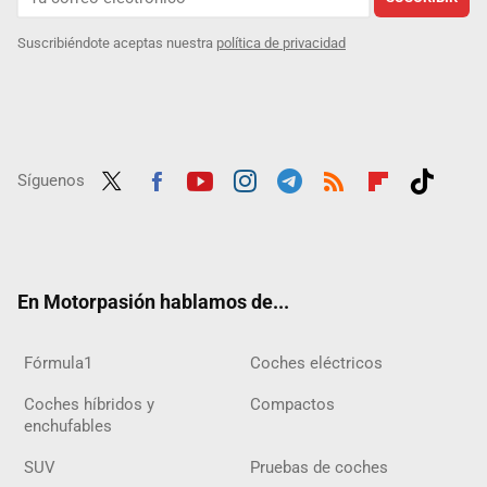
Suscribiéndote aceptas nuestra
política de privacidad
Síguenos
Twit
Fac
Yout
Inst
Tele
RSS
Flip
Tikt
ter
ebo
ube
agra
gra
boar
ok
ok
m
m
d
En Motorpasión hablamos de...
Fórmula1
Coches eléctricos
Coches híbridos y
Compactos
enchufables
SUV
Pruebas de coches