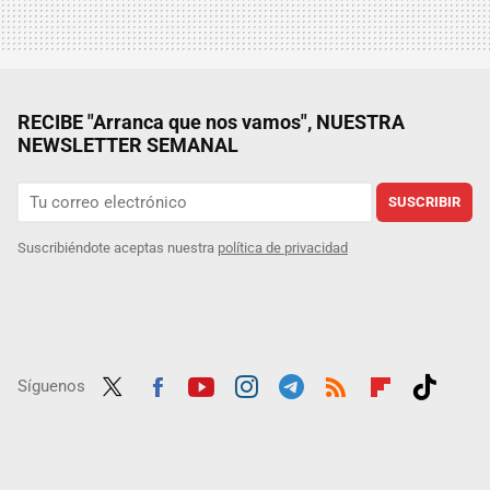
RECIBE "Arranca que nos vamos", NUESTRA
NEWSLETTER SEMANAL
SUSCRIBIR
Suscribiéndote aceptas nuestra
política de privacidad
Síguenos
Twit
Fac
Yout
Inst
Tele
RSS
Flip
Tikt
ter
ebo
ube
agra
gra
boar
ok
ok
m
m
d