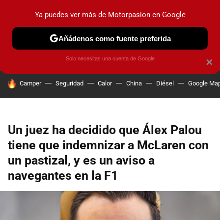
Ya puedes ver más de Motorpasion en Google
PRUEBAS
COCHES ELÉCTRICOS
OBSERVATORIO
F1
Añádenos como fuente preferida
Solo necesitas una cuenta de Google
×
HOY SE HABLA DE
Camper
Seguridad
Calor
China
Diésel
Google Ma
Un juez ha decidido que Álex Palou
tiene que indemnizar a McLaren con
un pastizal, y es un aviso a
navegantes en la F1