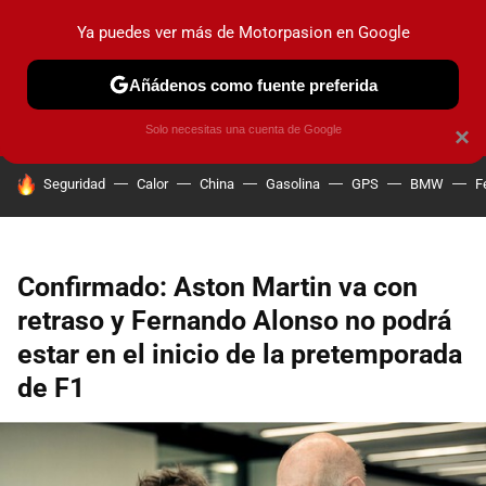
Ya puedes ver más de Motorpasion en Google
PRUEBAS
COCHES ELÉCTRICOS
OBSERVATORIO
F1
Añádenos como fuente preferida
Solo necesitas una cuenta de Google
×
HOY SE HABLA DE
Seguridad
Calor
China
Gasolina
GPS
BMW
F
Confirmado: Aston Martin va con
retraso y Fernando Alonso no podrá
estar en el inicio de la pretemporada
de F1