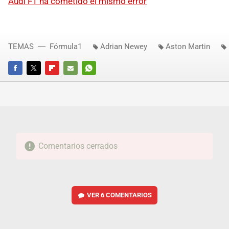
Audi F1 ha cometido el mismo error
TEMAS
Fórmula1
Adrian Newey
Aston Martin
FACEBOOK
TWITTER
FLIPBOARD
E-
WHATSAPP
MAIL
Comentarios cerrados
VER
6 COMENTARIOS