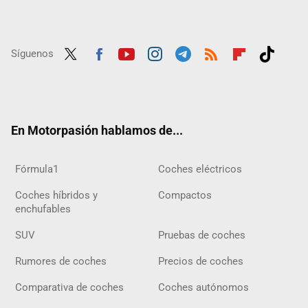
Síguenos
Twit
Fac
Yout
Inst
Tele
RSS
Flip
Tikt
ter
ebo
ube
agra
gra
boar
ok
ok
m
m
d
En Motorpasión hablamos de...
Fórmula1
Coches eléctricos
Coches híbridos y
Compactos
enchufables
SUV
Pruebas de coches
Rumores de coches
Precios de coches
Comparativa de coches
Coches autónomos