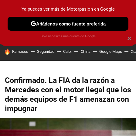
Ya puedes ver más de Motorpasion en Google
PRUEBAS
COCHES ELÉCTRICOS
OBSERVATORIO
F1
Añádenos como fuente preferida
Solo necesitas una cuenta de Google
×
HOY SE HABLA DE
Famosos
Seguridad
Calor
China
Google Maps
Xi
Confirmado. La FIA da la razón a
Mercedes con el motor ilegal que los
demás equipos de F1 amenazan con
impugnar