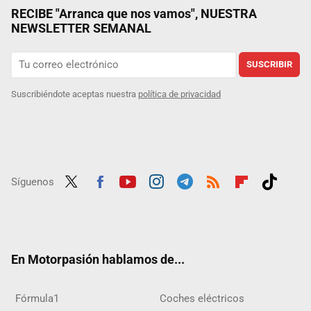
RECIBE "Arranca que nos vamos", NUESTRA
NEWSLETTER SEMANAL
SUSCRIBIR
Suscribiéndote aceptas nuestra
política de privacidad
Síguenos
Twit
Fac
Yout
Inst
Tele
RSS
Flip
Tikt
ter
ebo
ube
agra
gra
boar
ok
ok
m
m
d
En Motorpasión hablamos de...
Fórmula1
Coches eléctricos