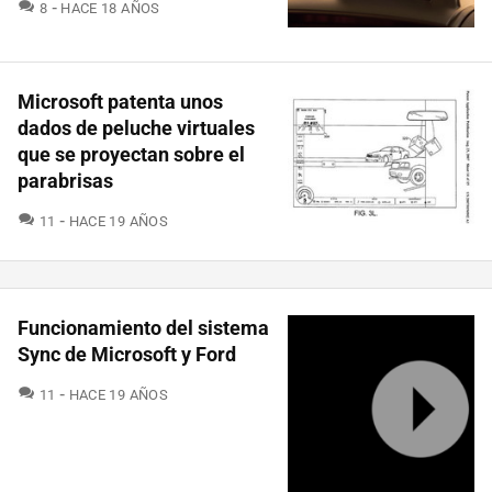
COMENTARIOS
8
HACE 18 AÑOS
Microsoft patenta unos
dados de peluche virtuales
que se proyectan sobre el
parabrisas
COMENTARIOS
11
HACE 19 AÑOS
Funcionamiento del sistema
Sync de Microsoft y Ford
COMENTARIOS
11
HACE 19 AÑOS