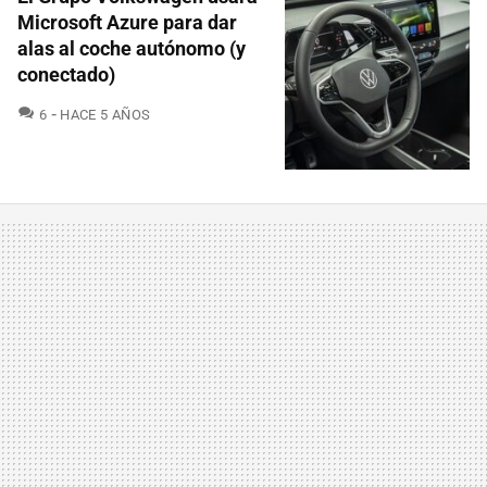
Microsoft Azure para dar
alas al coche autónomo (y
conectado)
COMENTARIOS
6
HACE 5 AÑOS