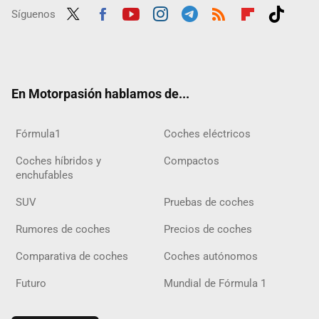
Síguenos
Twit
Fac
Yout
Inst
Tele
RSS
Flip
Tikt
ter
ebo
ube
agra
gra
boar
ok
ok
m
m
d
En Motorpasión hablamos de...
Fórmula1
Coches eléctricos
Coches híbridos y
Compactos
enchufables
SUV
Pruebas de coches
Rumores de coches
Precios de coches
Comparativa de coches
Coches autónomos
Futuro
Mundial de Fórmula 1