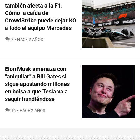
también afecta a la F1.
Cómo la caída de
CrowdStrike puede dejar KO
a todo el equipo Mercedes
COMENTARIOS
2
HACE 2 AÑOS
Elon Musk amenaza con
"aniquilar" a Bill Gates si
sigue apostando millones
en bolsa a que Tesla va a
seguir hundiéndose
COMENTARIOS
16
HACE 2 AÑOS