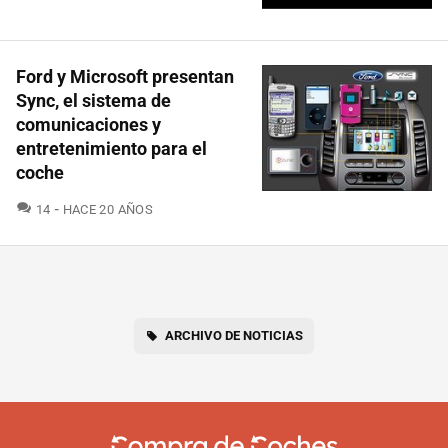
Ford y Microsoft presentan
Sync, el sistema de
comunicaciones y
entretenimiento para el
coche
COMENTARIOS
14
HACE 20 AÑOS
ARCHIVO DE NOTICIAS