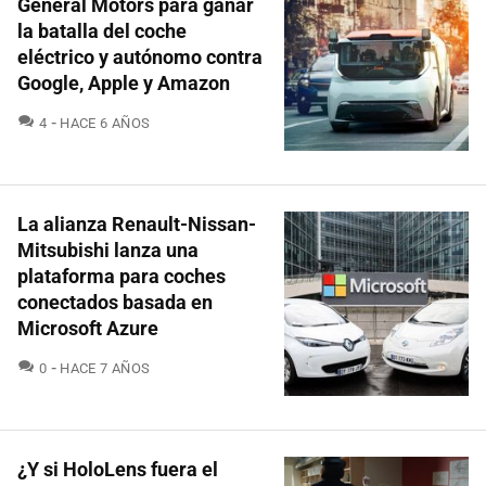
General Motors para ganar
la batalla del coche
eléctrico y autónomo contra
Google, Apple y Amazon
COMENTARIOS
4
HACE 6 AÑOS
La alianza Renault-Nissan-
Mitsubishi lanza una
plataforma para coches
conectados basada en
Microsoft Azure
COMENTARIOS
0
HACE 7 AÑOS
¿Y si HoloLens fuera el