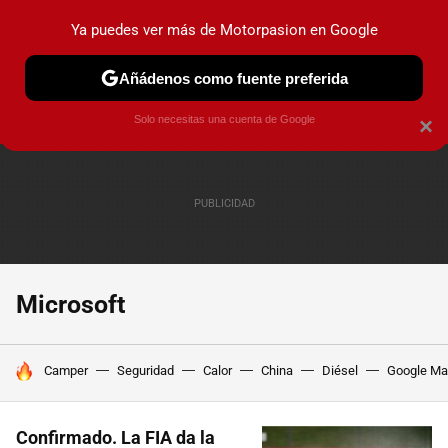
Ya puedes ver más de Motorpasion en Google
PRUEBAS
COCHES ELÉCTRICOS
OBSERVATORIO
F1
Añádenos como fuente preferida
Solo necesitas una cuenta de Google
×
Microsoft
HOY SE HABLA DE
Camper
Seguridad
Calor
China
Diésel
Google M
Confirmado. La FIA da la