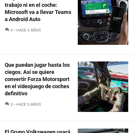
trabajo ni en el coche:
Microsoft va a llevar Teams
a Android Auto
COMENTARIOS
0
HACE 3 AÑOS
Que puedan jugar hasta los
ciegos. Así se quiere
convertir Forza Motorsport
en el videojuego de coches
definitivo
COMENTARIOS
0
HACE 3 AÑOS
El Grupo Volkswagen usará