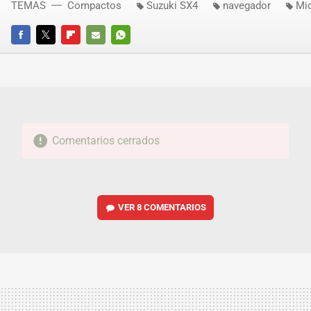
TEMAS
Compactos
Suzuki SX4
navegador
Mic
FACEBOOK
TWITTER
FLIPBOARD
E-
WHATSAPP
MAIL
Comentarios cerrados
VER
8 COMENTARIOS