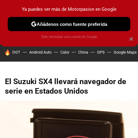
Ya puedes ver más de Motorpasion en Google
PRUEBAS
COCHES ELÉCTRICOS
OBSERVATORIO
F1
Añádenos como fuente preferida
Solo necesitas una cuenta de Google
×
HOY SE HABLA DE
DGT
Android Auto
Calor
China
GPS
Google Maps
El Suzuki SX4 llevará navegador de
serie en Estados Unidos