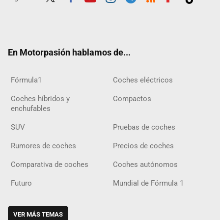
Twit
Fac
Yout
Inst
Tele
RSS
Flip
Tikt
ter
ebo
ube
agra
gra
boar
ok
ok
m
m
d
En Motorpasión hablamos de...
Fórmula1
Coches eléctricos
Coches híbridos y
Compactos
enchufables
SUV
Pruebas de coches
Rumores de coches
Precios de coches
Comparativa de coches
Coches autónomos
Futuro
Mundial de Fórmula 1
VER MÁS TEMAS