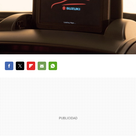
FACEBOOK
TWITTER
FLIPBOARD
E-
WHATSAPP
MAIL