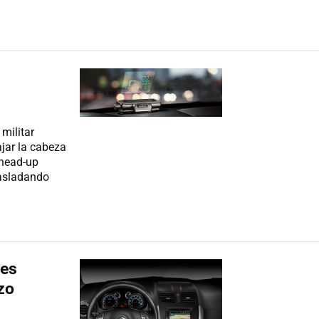
militar
ajar la cabeza
_head-up
rasladando
res
zo