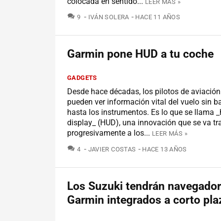
colocada en sentido...
LEER MÁS »
COMENTARIOS
9
IVÁN SOLERA
HACE 11 AÑOS
Garmin pone HUD a tu coche
GADGETS
Desde hace décadas, los pilotos de aviación 
pueden ver información vital del vuelo sin b
hasta los instrumentos. Es lo que se llama 
display_ (HUD), una innovación que se va t
progresivamente a los...
LEER MÁS »
COMENTARIOS
4
JAVIER COSTAS
HACE 13 AÑOS
Los Suzuki tendrán navegado
Garmin integrados a corto pla