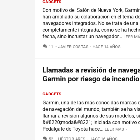
GADGETS
Con motivo del Salón de Nueva York, Garmi
han ampliado su colaboración en el tema de
navegadores integrados. No se trata de una
completamente integrada, como se ha hecho
fecha, sino incrustar un navegador...
LEER MÁ
COMENTARIOS
11
JAVIER COSTAS
HACE 14 AÑOS
Llamadas a revisión de naveg
Garmin por riesgo de incendio
GADGETS
Garmin, una de las más conocidas marcas 
de navegación del mundo, también se ha vis
llamar a revisión algunos de sus modelos, s
&#8220;moda&#8221; iniciada con motivo d
Pedalgate de Toyota hace...
LEER MÁS »
COMENTARIOS
52
HÉCTOR ARES
HACE 16 AÑOS