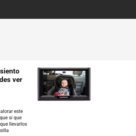
asiento
des ver
alorar este
que sí que
que llevarlos
silla