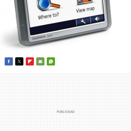
FACEBOOK
TWITTER
FLIPBOARD
E-
WHATSAPP
MAIL