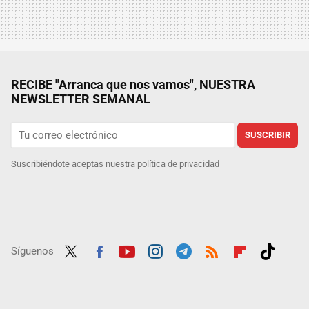
RECIBE "Arranca que nos vamos", NUESTRA
NEWSLETTER SEMANAL
SUSCRIBIR
Suscribiéndote aceptas nuestra
política de privacidad
Síguenos
Twit
Fac
Yout
Inst
Tele
RSS
Flip
Tikt
ter
ebo
ube
agra
gra
boar
ok