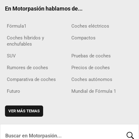
ok
m
m
d
En Motorpasión hablamos de...
Fórmula1
Coches eléctricos
Coches híbridos y
Compactos
enchufables
SUV
Pruebas de coches
Rumores de coches
Precios de coches
Comparativa de coches
Coches autónomos
Futuro
Mundial de Fórmula 1
VER MÁS TEMAS