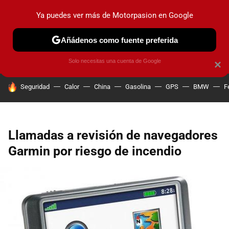
Ya puedes ver más de Motorpasion en Google
PRUEBAS
COCHES ELÉCTRICOS
OBSERVATORIO
F1
Añádenos como fuente preferida
Solo necesitas una cuenta de Google
×
HOY SE HABLA DE
Seguridad
Calor
China
Gasolina
GPS
BMW
F
Llamadas a revisión de navegadores
Garmin por riesgo de incendio