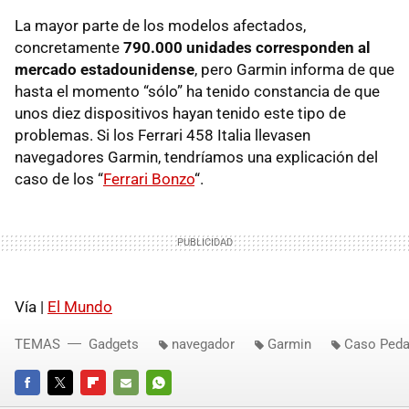
La mayor parte de los modelos afectados,
concretamente
790.000 unidades corresponden al
mercado estadounidense
, pero Garmin informa de que
hasta el momento “sólo” ha tenido constancia de que
unos diez dispositivos hayan tenido este tipo de
problemas. Si los Ferrari 458 Italia llevasen
navegadores Garmin, tendríamos una explicación del
caso de los “
Ferrari Bonzo
“.
Vía |
El Mundo
TEMAS
Gadgets
navegador
Garmin
Caso Peda
FACEBOOK
TWITTER
FLIPBOARD
E-
WHATSAPP