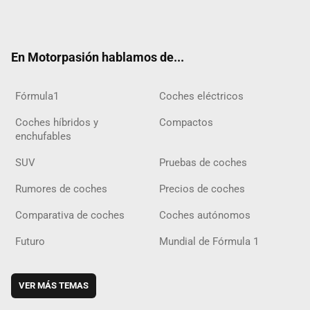
Twit
Fac
Yout
Inst
Tele
RSS
Flip
Tikt
ter
ebo
ube
agra
gra
boar
ok
ok
m
m
d
En Motorpasión hablamos de...
Fórmula1
Coches eléctricos
Coches híbridos y
Compactos
enchufables
SUV
Pruebas de coches
Rumores de coches
Precios de coches
Comparativa de coches
Coches autónomos
Futuro
Mundial de Fórmula 1
VER MÁS TEMAS