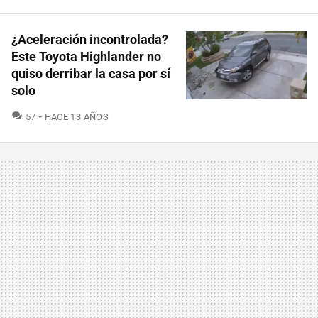
¿Aceleración incontrolada?
Este Toyota Highlander no
quiso derribar la casa por sí
solo
COMENTARIOS
57
HACE 13 AÑOS