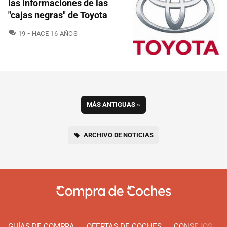
las informaciones de las
"cajas negras" de Toyota
COMENTARIOS
19
HACE 16 AÑOS
MÁS ANTIGUAS
»
ARCHIVO DE NOTICIAS
GUÍAS DE COMPRA
OFERTAS DE COCHES
CONSEJOS