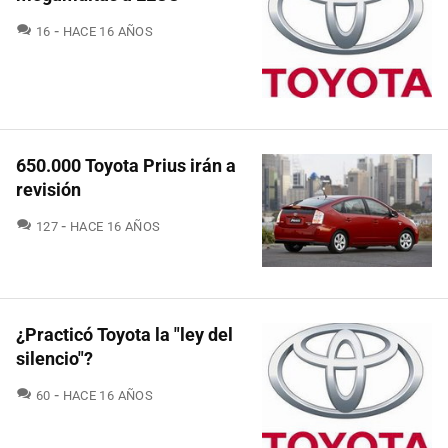
COMENTARIOS
16
HACE 16 AÑOS
650.000 Toyota Prius irán a
revisión
COMENTARIOS
127
HACE 16 AÑOS
¿Practicó Toyota la "ley del
silencio"?
COMENTARIOS
60
HACE 16 AÑOS