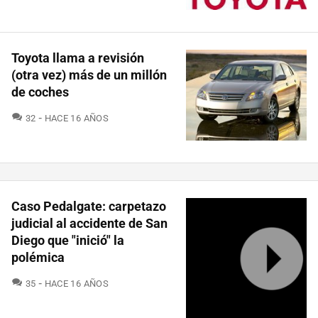
Toyota llama a revisión
(otra vez) más de un millón
de coches
COMENTARIOS
32
HACE 16 AÑOS
Caso Pedalgate: carpetazo
judicial al accidente de San
Diego que "inició" la
polémica
COMENTARIOS
35
HACE 16 AÑOS