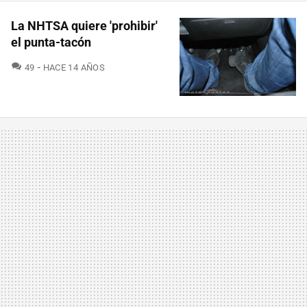
La NHTSA quiere 'prohibir'
el punta-tacón
COMENTARIOS
49
HACE 14 AÑOS