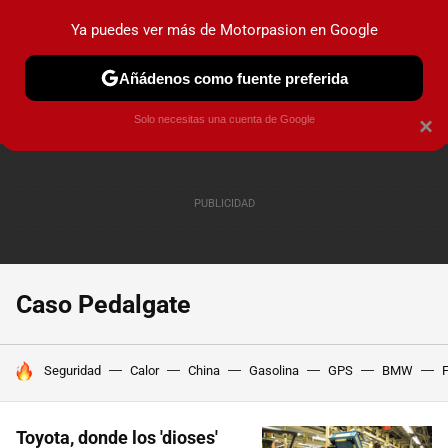
Ya puedes ver más de Motorpasion en Google
PRUEBAS
COCHES ELÉCTRICOS
OBSERVATORIO
F1
Añádenos como fuente preferida
Solo necesitas una cuenta de Google
×
Caso Pedalgate
HOY SE HABLA DE
Seguridad
Calor
China
Gasolina
GPS
BMW
F
Toyota, donde los 'dioses'