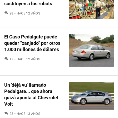
sustituyen a los robots
COMENTARIOS
28
HACE 12 AÑOS
El Caso Pedalgate puede
quedar "zanjado" por otros
1.000 millones de dólares
COMENTARIOS
17
HACE 12 AÑOS
Un 'déjà vu' llamado
Pedalgate... que ahora
quizá apunta al Chevrolet
Volt
COMENTARIOS
23
HACE 13 AÑOS