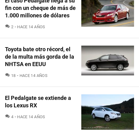
El caso Pedalgate llega a su
fin con un cheque de más de
1.000 millones de dólares
COMENTARIOS
2
HACE 14 AÑOS
Toyota bate otro récord, el
de la multa más gorda de la
NHTSA en EEUU
COMENTARIOS
18
HACE 14 AÑOS
El Pedalgate se extiende a
los Lexus RX
COMENTARIOS
4
HACE 14 AÑOS