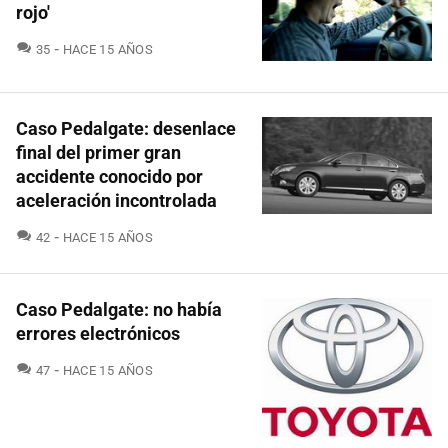
rojo'
COMENTARIOS
35
HACE 15 AÑOS
Caso Pedalgate: desenlace
final del primer gran
accidente conocido por
aceleración incontrolada
COMENTARIOS
42
HACE 15 AÑOS
Caso Pedalgate: no había
errores electrónicos
COMENTARIOS
47
HACE 15 AÑOS