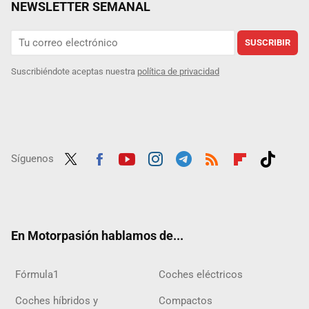
NEWSLETTER SEMANAL
SUSCRIBIR
Suscribiéndote aceptas nuestra
política de privacidad
Síguenos
Twit
Fac
Yout
Inst
Tele
RSS
Flip
Tikt
ter
ebo
ube
agra
gra
boar
ok
ok
m
m
d
En Motorpasión hablamos de...
Fórmula1
Coches eléctricos
Coches híbridos y
Compactos