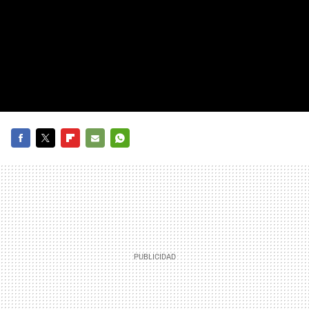
FACEBOOK
TWITTER
FLIPBOARD
E-
WHATSAPP
MAIL