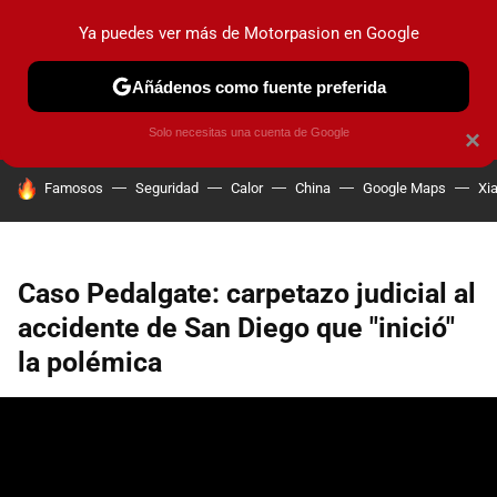
Ya puedes ver más de Motorpasion en Google
PRUEBAS
COCHES ELÉCTRICOS
OBSERVATORIO
F1
Añádenos como fuente preferida
Solo necesitas una cuenta de Google
×
HOY SE HABLA DE
Famosos
Seguridad
Calor
China
Google Maps
Xi
Caso Pedalgate: carpetazo judicial al
accidente de San Diego que "inició"
la polémica