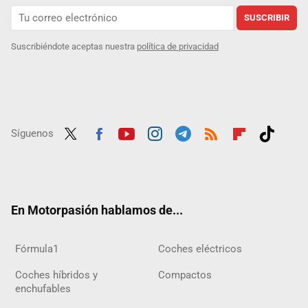
SUSCRIBIR
Suscribiéndote aceptas nuestra
política de privacidad
Síguenos
Twit
Fac
Yout
Inst
Tele
RSS
Flip
Tikt
ter
ebo
ube
agra
gra
boar
ok
ok
m
m
d
En Motorpasión hablamos de...
Fórmula1
Coches eléctricos
Coches híbridos y
Compactos
enchufables