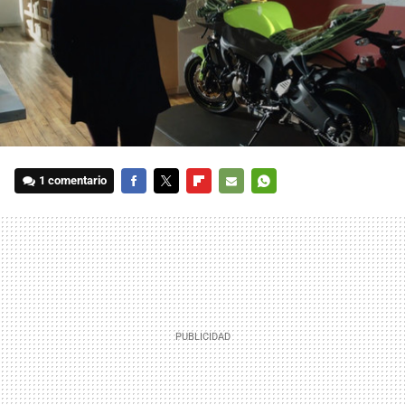
1 comentario
FACEBOOK
TWITTER
FLIPBOARD
E-
WHATSAPP
MAIL