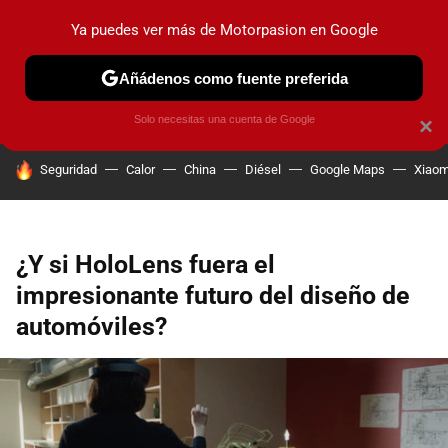
Ya puedes ver más de Motorpasion en Google
PRUEBAS
COCHES ELÉCTRICOS
OBSERVATORIO
F1
Añádenos como fuente preferida
Solo necesitas una cuenta de Google
×
HOY SE HABLA DE
Seguridad
Calor
China
Diésel
Google Maps
Xiaom
¿Y si HoloLens fuera el
impresionante futuro del diseño de
automóviles?