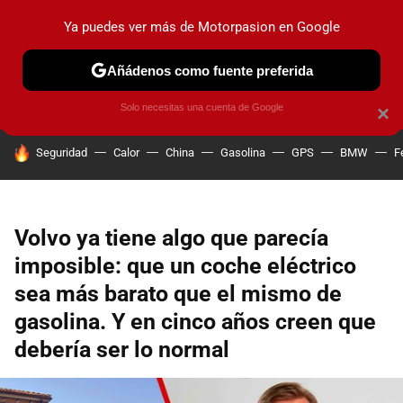
Ya puedes ver más de Motorpasion en Google
PRUEBAS
COCHES ELÉCTRICOS
OBSERVATORIO
F1
Añádenos como fuente preferida
Solo necesitas una cuenta de Google
×
HOY SE HABLA DE
Seguridad
Calor
China
Gasolina
GPS
BMW
F
Volvo ya tiene algo que parecía
imposible: que un coche eléctrico
sea más barato que el mismo de
gasolina. Y en cinco años creen que
debería ser lo normal