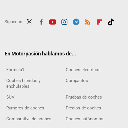
Síguenos
Twit
Fac
Yout
Inst
Tele
RSS
Flip
Tikt
ter
ebo
ube
agra
gra
boar
ok
ok
m
m
d
En Motorpasión hablamos de...
Fórmula1
Coches eléctricos
Coches híbridos y
Compactos
enchufables
SUV
Pruebas de coches
Rumores de coches
Precios de coches
Comparativa de coches
Coches autónomos