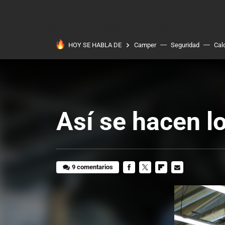
HOY SE HABLA DE
Camper
Seguridad
Cal
Así se hacen l
9 comentarios
FACEBOOK
TWITTER
FLIPBOARD
E-
MAIL