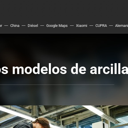
or
China
Diésel
Google Maps
Xiaomi
CUPRA
Aleman
os modelos de arcill