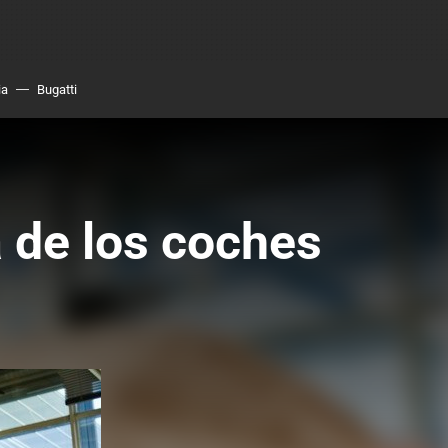
ia
Bugatti
a de los coches