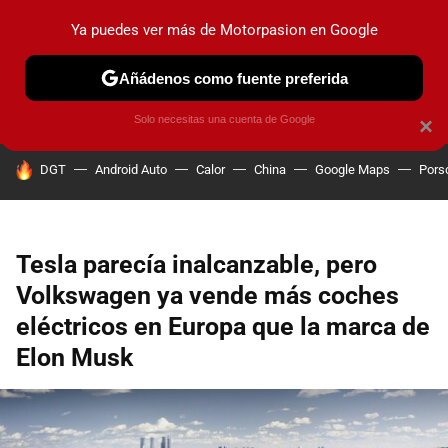
Ya puedes ver más de Motorpasion en Google
PRUEBAS
COCHES ELÉCTRICOS
OBSERVATORIO
F1
Añádenos como fuente preferida
Solo necesitas una cuenta de Google
×
HOY SE HABLA DE
DGT
Android Auto
Calor
China
Google Maps
Pors
Tesla parecía inalcanzable, pero
Volkswagen ya vende más coches
eléctricos en Europa que la marca de
Elon Musk