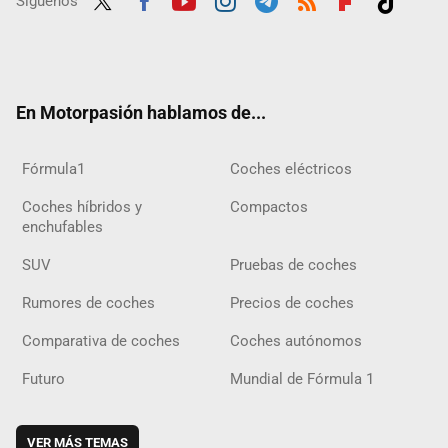
Síguenos
Twit
Fac
Yout
Inst
Tele
RSS
Flip
Tikt
ter
ebo
ube
agra
gra
boar
ok
ok
m
m
d
En Motorpasión hablamos de...
Fórmula1
Coches eléctricos
Coches híbridos y
Compactos
enchufables
SUV
Pruebas de coches
Rumores de coches
Precios de coches
Comparativa de coches
Coches autónomos
Futuro
Mundial de Fórmula 1
VER MÁS TEMAS