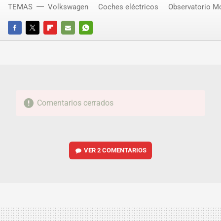
TEMAS
Volkswagen
Coches eléctricos
Observatorio M
FACEBOOK
TWITTER
FLIPBOARD
E-
WHATSAPP
MAIL
Comentarios cerrados
VER
2 COMENTARIOS