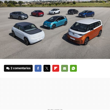
2 comentarios
FACEBOOK
TWITTER
FLIPBOARD
E-
WHATSAPP
MAIL