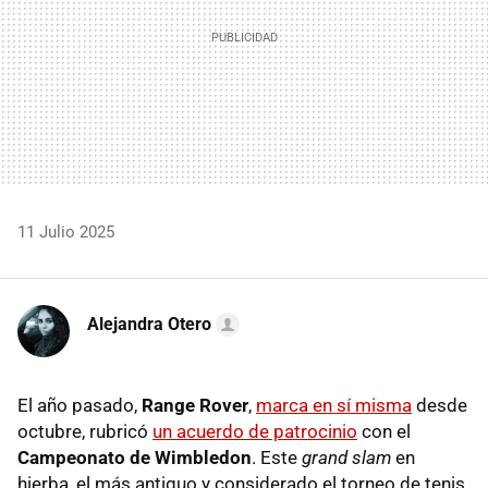
11 Julio 2025
Alejandra Otero
El año pasado,
Range Rover
,
marca en sí misma
desde
octubre, rubricó
un acuerdo de patrocinio
con el
Campeonato de Wimbledon
. Este
grand slam
en
hierba
,
el más antiguo y considerado el torneo de tenis