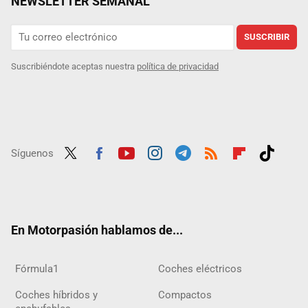
NEWSLETTER SEMANAL
SUSCRIBIR
Suscribiéndote aceptas nuestra
política de privacidad
Síguenos
Twit
Fac
Yout
Inst
Tele
RSS
Flip
Tikt
ter
ebo
ube
agra
gra
boar
ok
ok
m
m
d
En Motorpasión hablamos de...
Fórmula1
Coches eléctricos
Coches híbridos y
Compactos