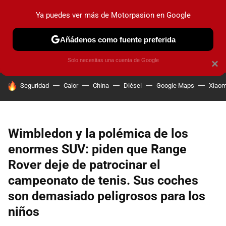
Ya puedes ver más de Motorpasion en Google
PRUEBAS
COCHES ELÉCTRICOS
OBSERVATORIO
F1
Añádenos como fuente preferida
Solo necesitas una cuenta de Google
×
HOY SE HABLA DE
Seguridad
Calor
China
Diésel
Google Maps
Xiaom
Wimbledon y la polémica de los
enormes SUV: piden que Range
Rover deje de patrocinar el
campeonato de tenis. Sus coches
son demasiado peligrosos para los
niños