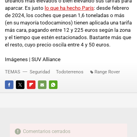
urbanos más elevados o bien elevando sus tarifas para
aparcar. Es justo
lo que ha hecho París
: desde febrero
de 2024, los coches que pesan 1,6 toneladas o más
(en su mayoría todocaminos) tienen aplicada una tarifa
más cara, pagando entre 12 y 225 euros según la zona
y el tiempo que estén estacionados. Bastante más que
el resto, cuyo precio oscila entre 4 y 50 euros.
Imágenes | SUV Alliance
TEMAS
Seguridad
Todoterrenos
Range Rover
FACEBOOK
TWITTER
FLIPBOARD
E-
WHATSAPP
MAIL
Comentarios cerrados