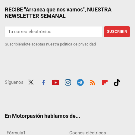
RECIBE "Arranca que nos vamos", NUESTRA
NEWSLETTER SEMANAL
SUSCRIBIR
Suscribiéndote aceptas nuestra
política de privacidad
Síguenos
Twit
Fac
Yout
Inst
Tele
RSS
Flip
Tikt
ter
ebo
ube
agra
gra
boar
ok
ok
m
m
d
En Motorpasión hablamos de...
Fórmula1
Coches eléctricos