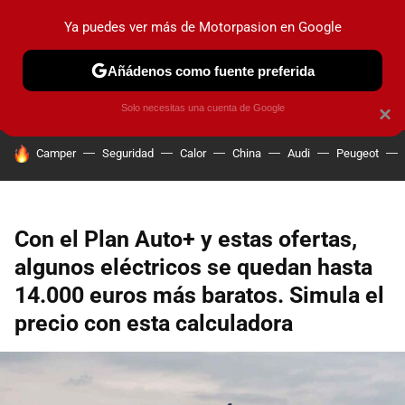
Ya puedes ver más de Motorpasion en Google
PRUEBAS
COCHES ELÉCTRICOS
OBSERVATORIO
F1
Añádenos como fuente preferida
Solo necesitas una cuenta de Google
×
HOY SE HABLA DE
Camper
Seguridad
Calor
China
Audi
Peugeot
Con el Plan Auto+ y estas ofertas,
algunos eléctricos se quedan hasta
14.000 euros más baratos. Simula el
precio con esta calculadora