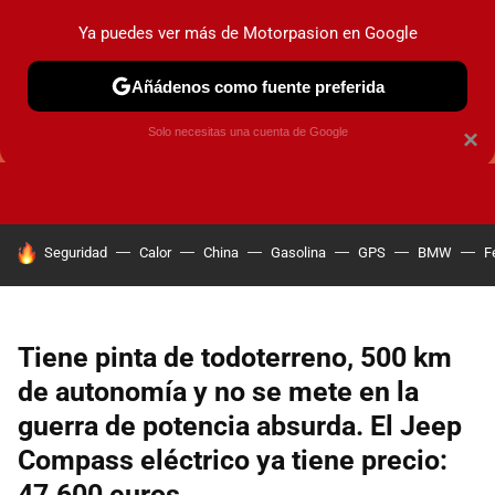
Ya puedes ver más de Motorpasion en Google
Añádenos como fuente preferida
GUÍAS DE COMPRA
OFERTAS DE COCHES
CONSEJOS
Solo necesitas una cuenta de Google
×
HOY SE HABLA DE
Seguridad
Calor
China
Gasolina
GPS
BMW
F
Tiene pinta de todoterreno, 500 km
de autonomía y no se mete en la
guerra de potencia absurda. El Jeep
Compass eléctrico ya tiene precio:
47.600 euros