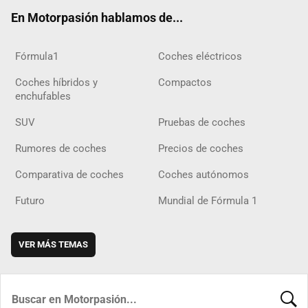
ok
m
m
d
En Motorpasión hablamos de...
Fórmula1
Coches eléctricos
Coches híbridos y
Compactos
enchufables
SUV
Pruebas de coches
Rumores de coches
Precios de coches
Comparativa de coches
Coches autónomos
Futuro
Mundial de Fórmula 1
VER MÁS TEMAS