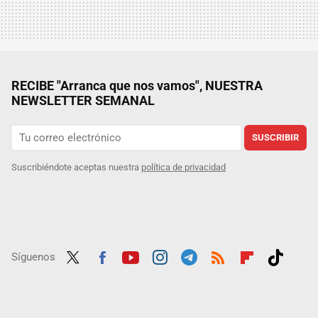
RECIBE "Arranca que nos vamos", NUESTRA
NEWSLETTER SEMANAL
SUSCRIBIR
Suscribiéndote aceptas nuestra
política de privacidad
Síguenos
Twit
Fac
Yout
Inst
Tele
RSS
Flip
Tikt
ter
ebo
ube
agra
gra
boar
ok