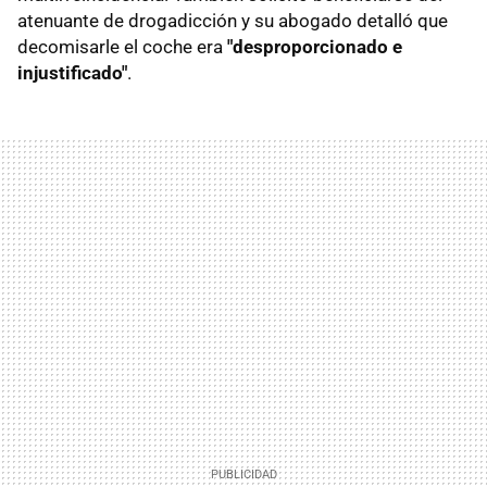
atenuante de drogadicción y su abogado detalló que
decomisarle el coche era
"desproporcionado e
injustificado"
.