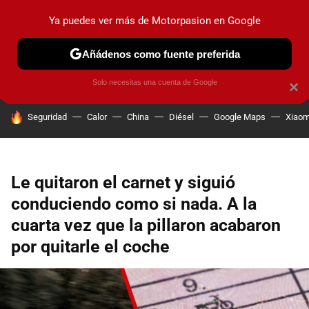
Ya puedes ver más de Motorpasion en Google
PRUEBAS
COCHES ELÉCTRICOS
OBSERVATORIO
F1
Añádenos como fuente preferida
Solo necesitas una cuenta de Google
×
HOY SE HABLA DE
Seguridad
Calor
China
Diésel
Google Maps
Xiaom
Le quitaron el carnet y siguió
conduciendo como si nada. A la
cuarta vez que la pillaron acabaron
por quitarle el coche