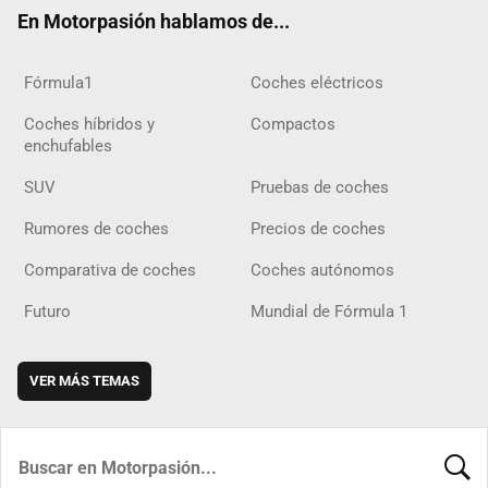
ok
m
m
d
En Motorpasión hablamos de...
Fórmula1
Coches eléctricos
Coches híbridos y
Compactos
enchufables
SUV
Pruebas de coches
Rumores de coches
Precios de coches
Comparativa de coches
Coches autónomos
Futuro
Mundial de Fórmula 1
VER MÁS TEMAS