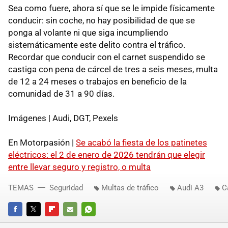
Sea como fuere, ahora sí que se le impide físicamente
conducir: sin coche, no hay posibilidad de que se
ponga al volante ni que siga incumpliendo
sistemáticamente este delito contra el tráfico.
Recordar que conducir con el carnet suspendido se
castiga con pena de cárcel de tres a seis meses, multa
de 12 a 24 meses o trabajos en beneficio de la
comunidad de 31 a 90 días.
Imágenes | Audi, DGT, Pexels
En Motorpasión |
Se acabó la fiesta de los patinetes
eléctricos: el 2 de enero de 2026 tendrán que elegir
entre llevar seguro y registro, o multa
TEMAS
Seguridad
Multas de tráfico
Audi A3
C
FACEBOOK
TWITTER
FLIPBOARD
E-
WHATSAPP