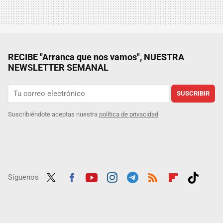
RECIBE "Arranca que nos vamos", NUESTRA
NEWSLETTER SEMANAL
SUSCRIBIR
Suscribiéndote aceptas nuestra
política de privacidad
Síguenos
Twit
Fac
Yout
Inst
Tele
RSS
Flip
Tikt
ter
ebo
ube
agra
gra
boar
ok