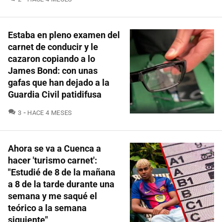
Estaba en pleno examen del
carnet de conducir y le
cazaron copiando a lo
James Bond: con unas
gafas que han dejado a la
Guardia Civil patidifusa
COMENTARIOS
3
HACE 4 MESES
Ahora se va a Cuenca a
hacer 'turismo carnet':
"Estudié de 8 de la mañana
a 8 de la tarde durante una
semana y me saqué el
teórico a la semana
siguiente"