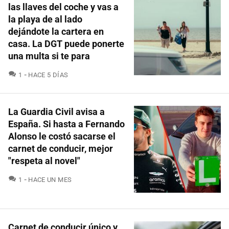
las llaves del coche y vas a
la playa de al lado
dejándote la cartera en
casa. La DGT puede ponerte
una multa si te para
COMENTARIOS
1
HACE 5 DÍAS
La Guardia Civil avisa a
España. Si hasta a Fernando
Alonso le costó sacarse el
carnet de conducir, mejor
"respeta al novel"
COMENTARIOS
1
HACE UN MES
Carnet de conducir único y