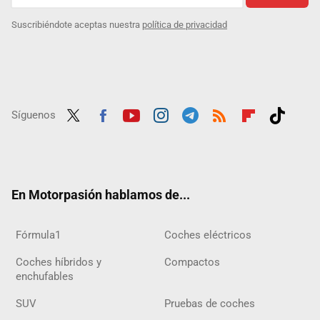
Suscribiéndote aceptas nuestra
política de privacidad
Síguenos
Twit
Fac
Yout
Inst
Tele
RSS
Flip
Tikt
ter
ebo
ube
agra
gra
boar
ok
ok
m
m
d
En Motorpasión hablamos de...
Fórmula1
Coches eléctricos
Coches híbridos y
Compactos
enchufables
SUV
Pruebas de coches