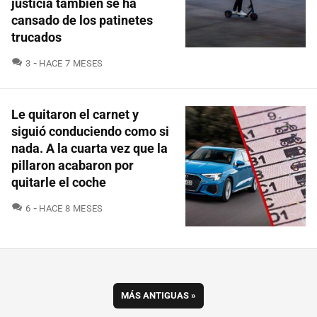
justicia también se ha
cansado de los patinetes
trucados
COMENTARIOS
3
HACE 7 MESES
Le quitaron el carnet y
siguió conduciendo como si
nada. A la cuarta vez que la
pillaron acabaron por
quitarle el coche
COMENTARIOS
6
HACE 8 MESES
MÁS ANTIGUAS
»