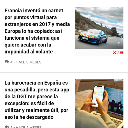
Francia inventó un carnet
por puntos virtual para
extranjeros en 2017 y media
Europa lo ha copiado: así
funciona el sistema que
quiere acabar con la
impunidad al volante
COMENTARIOS
4
HACE 3 MESES
La burocracia en España es
una pesadilla, pero esta app
de la DGT me parece la
excepción: es fácil de
utilizar y realmente útil, por
eso la he descargado
COMENTARIOS
2
HACE 4 MESES