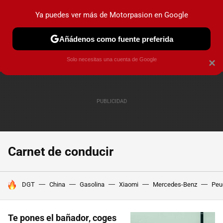
Ya puedes ver más de Motorpasion en Google
PRUEBAS
COCHES ELÉCTRICOS
OBSERVATORIO
F1
Añádenos como fuente preferida
Solo necesitas una cuenta de Google
×
Carnet de conducir
HOY SE HABLA DE
DGT
China
Gasolina
Xiaomi
Mercedes-Benz
Peu
Te pones el bañador, coges