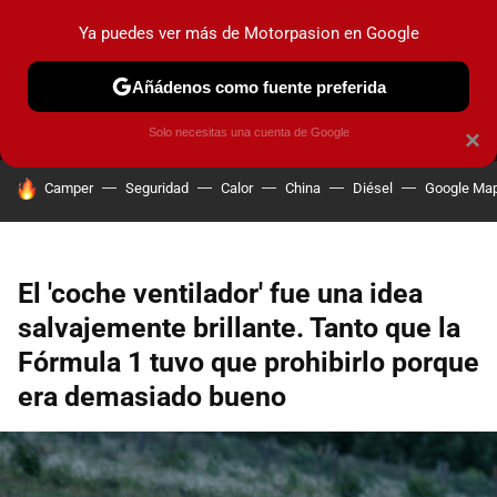
Ya puedes ver más de Motorpasion en Google
MENÚ
NUEVO
Añádenos como fuente preferida
PRUEBAS
COCHES ELÉCTRICOS
OBSERVATORIO
F1
Solo necesitas una cuenta de Google
×
HOY SE HABLA DE
Camper
Seguridad
Calor
China
Diésel
Google Ma
El 'coche ventilador' fue una idea
salvajemente brillante. Tanto que la
Fórmula 1 tuvo que prohibirlo porque
era demasiado bueno