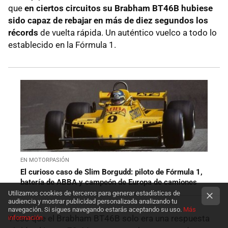
que
en ciertos circuitos su Brabham BT46B hubiese
sido capaz de rebajar en más de diez segundos los
récords
de vuelta rápida. Un auténtico vuelco a todo lo
establecido en la Fórmula 1.
EN MOTORPASIÓN
El curioso caso de Slim Borgudd: piloto de Fórmula 1,
batería de ABBA y campeón de Europa de camiones
Utilizamos cookies de terceros para generar estadísticas de
audiencia y mostrar publicidad personalizada analizando tu
navegación. Si sigues navegando estarás aceptando su uso.
Más
Y eso que el Brabham BT46B solo era una respuesta
información