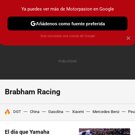
Ya puedes ver más de Motorpasion en Google
PRUEBAS
COCHES ELÉCTRICOS
OBSERVATORIO
F1
Añádenos como fuente preferida
Solo necesitas una cuenta de Google
×
Brabham Racing
HOY SE HABLA DE
DGT
China
Gasolina
Xiaomi
Mercedes-Benz
Peu
El día que Yamaha