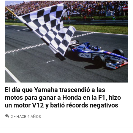
El día que Yamaha trascendió a las
motos para ganar a Honda en la F1, hizo
un motor V12 y batió récords negativos
COMENTARIOS
2
HACE 4 AÑOS