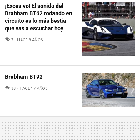
¡Excesivo! El sonido del
Brabham BT62 rodando en
circuito es lo más bestia
que vas a escuchar hoy
COMENTARIOS
7
HACE 8 AÑOS
Brabham BT92
COMENTARIOS
38
HACE 17 AÑOS