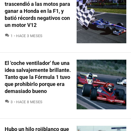
trascendió a las motos para
ganar a Honda en la F1, y
batió récords negativos con
un motor V12
COMENTARIOS
1
HACE 3 MESES
El 'coche ventilador' fue una
idea salvajemente brillante.
Tanto que la Fórmula 1 tuvo
que prohibirlo porque era
demasiado bueno
COMENTARIOS
3
HACE 8 MESES
Hubo un hilo rojiblanco que