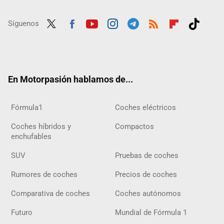
Síguenos
Twit
Fac
Yout
Inst
Tele
RSS
Flip
Tikt
ter
ebo
ube
agra
gra
boar
ok
ok
m
m
d
En Motorpasión hablamos de...
Fórmula1
Coches eléctricos
Coches híbridos y
Compactos
enchufables
SUV
Pruebas de coches
Rumores de coches
Precios de coches
Comparativa de coches
Coches autónomos
Futuro
Mundial de Fórmula 1