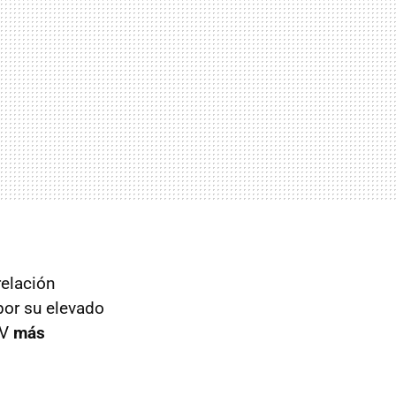
relación
por su elevado
UV
más