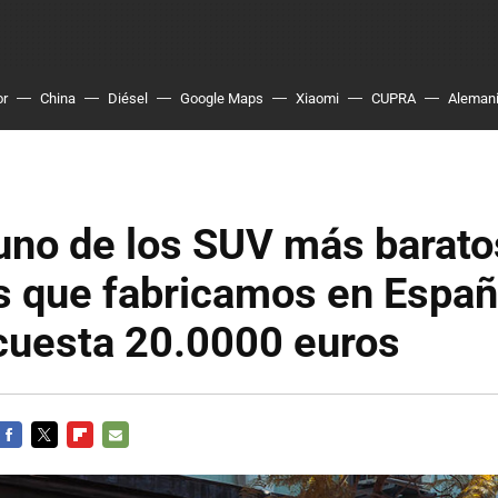
or
China
Diésel
Google Maps
Xiaomi
CUPRA
Aleman
uno de los SUV más barato
s que fabricamos en Españ
cuesta 20.0000 euros
FACEBOOK
TWITTER
FLIPBOARD
E-
MAIL