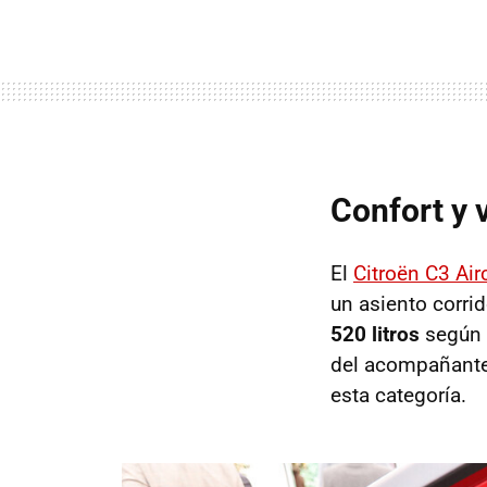
Confort y 
El
Citroën C3 Air
un asiento corri
520 litros
según s
del acompañante 
esta categoría.