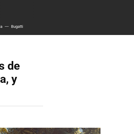
ia
Bugatti
s de
a, y