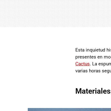
Esta inquietud h
presentes en m
Cactus
. La espu
varias horas seg
Materiale