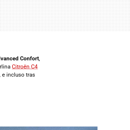
dvanced Confort
,
rlina
Citroën C4
e incluso tras