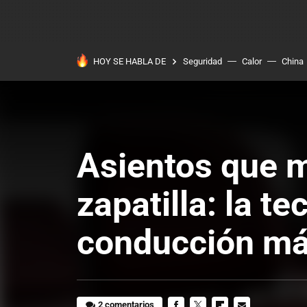
HOY SE HABLA DE
Seguridad
Calor
China
Asientos que m
zapatilla: la t
conducción m
2 comentarios