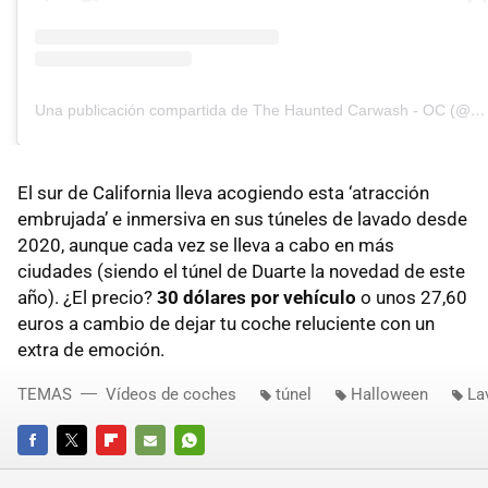
Una publicación compartida de The Haunted Carwash - OC (@hauntedcarwashoc)
El sur de California lleva acogiendo esta ‘atracción
embrujada’ e inmersiva en sus túneles de lavado desde
2020, aunque cada vez se lleva a cabo en más
ciudades (siendo el túnel de Duarte la novedad de este
año). ¿El precio?
30 dólares por vehículo
o unos 27,60
euros a cambio de dejar tu coche reluciente con un
extra de emoción.
TEMAS
Vídeos de coches
túnel
Halloween
La
FACEBOOK
TWITTER
FLIPBOARD
E-
WHATSAPP