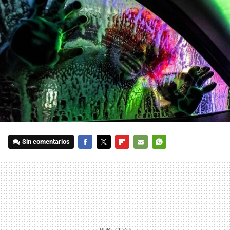
Sin comentarios
FACEBOOK
TWITTER
FLIPBOARD
E-
WHATSAPP
MAIL