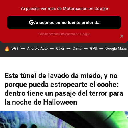
Ya puedes ver más de Motorpasion en Google
PRUEBAS
COCHES ELÉCTRICOS
OBSERVATORIO
F1
Añádenos como fuente preferida
Solo necesitas una cuenta de Google
×
HOY SE HABLA DE
DGT
Android Auto
Calor
China
GPS
Google Maps
Este túnel de lavado da miedo, y no
porque pueda estropearte el coche:
dentro tiene un pasaje del terror para
la noche de Halloween