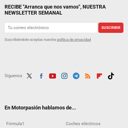
RECIBE "Arranca que nos vamos", NUESTRA
NEWSLETTER SEMANAL
SUSCRIBIR
Suscribiéndote aceptas nuestra
política de privacidad
Síguenos
Twit
Fac
Yout
Inst
Tele
RSS
Flip
Tikt
ter
ebo
ube
agra
gra
boar
ok
ok
m
m
d
En Motorpasión hablamos de...
Fórmula1
Coches eléctricos