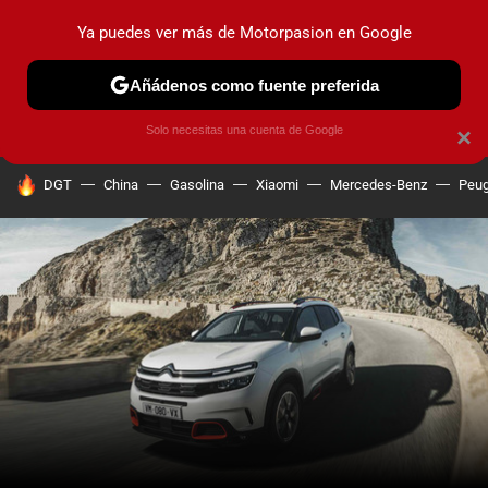
Ya puedes ver más de Motorpasion en Google
PRUEBAS
COCHES ELÉCTRICOS
OBSERVATORIO
F1
Añádenos como fuente preferida
Solo necesitas una cuenta de Google
×
HOY SE HABLA DE
DGT
China
Gasolina
Xiaomi
Mercedes-Benz
Peug