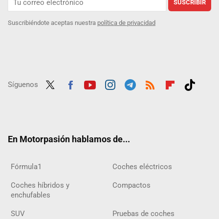
SUSCRIBIR
Suscribiéndote aceptas nuestra
política de privacidad
Síguenos
Twit
Fac
Yout
Inst
Tele
RSS
Flip
Tikt
ter
ebo
ube
agra
gra
boar
ok
ok
m
m
d
En Motorpasión hablamos de...
Fórmula1
Coches eléctricos
Coches híbridos y
Compactos
enchufables
SUV
Pruebas de coches