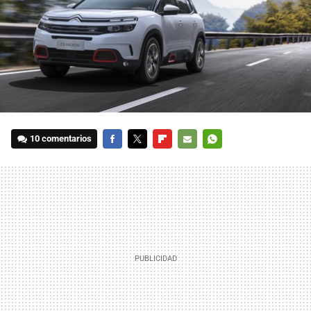
10 comentarios
FACEBOOK
TWITTER
FLIPBOARD
E-
WHATSAPP
MAIL