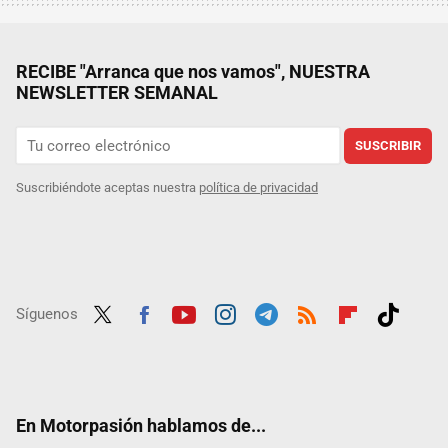
RECIBE "Arranca que nos vamos", NUESTRA
NEWSLETTER SEMANAL
SUSCRIBIR
Suscribiéndote aceptas nuestra
política de privacidad
Síguenos
Twit
Fac
Yout
Inst
Tele
RSS
Flip
Tikt
ter
ebo
ube
agra
gra
boar
ok
ok
m
m
d
En Motorpasión hablamos de...