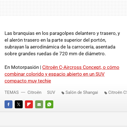
Las branquias en los paragolpes delantero y trasero, y
el alerón trasero en la parte superior del portón,
subrayan la aerodinámica de la carrocería, asentada
sobre grandes ruedas de 720 mm de diámetro.
En Motorpasión |
Citroën C-Aircross Concept, o cómo
combinar colorido y espacio abierto en un SUV
compacto muy techie
TEMAS
Citroën
SUV
Salón de Shangai
Citroën C
FACEBOOK
TWITTER
FLIPBOARD
E-
WHATSAPP
MAIL