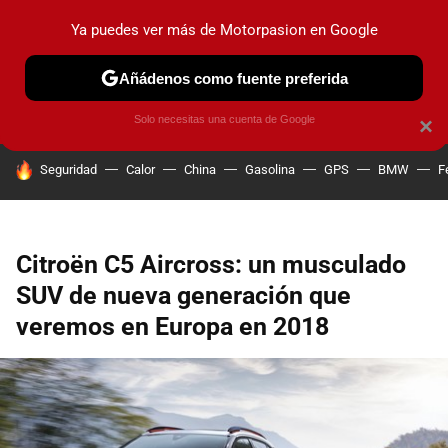
Ya puedes ver más de Motorpasion en Google
PRUEBAS
COCHES ELÉCTRICOS
OBSERVATORIO
F1
Añádenos como fuente preferida
Solo necesitas una cuenta de Google
×
HOY SE HABLA DE
Seguridad
Calor
China
Gasolina
GPS
BMW
F
Citroën C5 Aircross: un musculado
SUV de nueva generación que
veremos en Europa en 2018