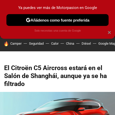
Ya puedes ver más de Motorpasion en Google
MENÚ
NUEVO
Añádenos como fuente preferida
PRUEBAS
COCHES ELÉCTRICOS
OBSERVATORIO
F1
Solo necesitas una cuenta de Google
×
HOY SE HABLA DE
Camper
Seguridad
Calor
China
Diésel
Google Ma
El Citroën C5 Aircross estará en el
Salón de Shanghái, aunque ya se ha
filtrado