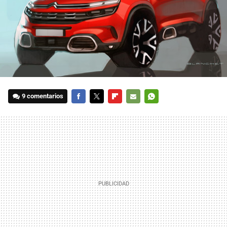
9 comentarios
FACEBOOK
TWITTER
FLIPBOARD
E-
WHATSAPP
MAIL