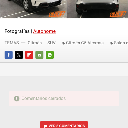
Fotografías |
Autohome
TEMAS
Citroën
SUV
Citroën C5 Aircross
Salon 
FACEBOOK
TWITTER
FLIPBOARD
E-
WHATSAPP
MAIL
Comentarios cerrados
VER
8 COMENTARIOS