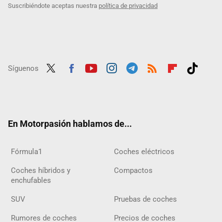
Suscribiéndote aceptas nuestra
política de privacidad
Síguenos
Twit
Fac
Yout
Inst
Tele
RSS
Flip
Tikt
ter
ebo
ube
agra
gra
boar
ok
ok
m
m
d
En Motorpasión hablamos de...
Fórmula1
Coches eléctricos
Coches híbridos y
Compactos
enchufables
SUV
Pruebas de coches
Rumores de coches
Precios de coches