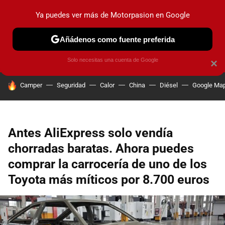
Ya puedes ver más de Motorpasion en Google
PRUEBAS
COCHES ELÉCTRICOS
OBSERVATORIO
F1
Añádenos como fuente preferida
Solo necesitas una cuenta de Google
×
HOY SE HABLA DE
Camper
Seguridad
Calor
China
Diésel
Google Ma
Antes AliExpress solo vendía
chorradas baratas. Ahora puedes
comprar la carrocería de uno de los
Toyota más míticos por 8.700 euros