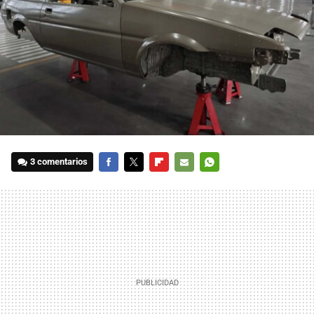
3 comentarios
FACEBOOK
TWITTER
FLIPBOARD
E-
WHATSAPP
MAIL