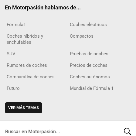
ok
m
m
d
En Motorpasión hablamos de...
Fórmula1
Coches eléctricos
Coches híbridos y
Compactos
enchufables
SUV
Pruebas de coches
Rumores de coches
Precios de coches
Comparativa de coches
Coches autónomos
Futuro
Mundial de Fórmula 1
VER MÁS TEMAS