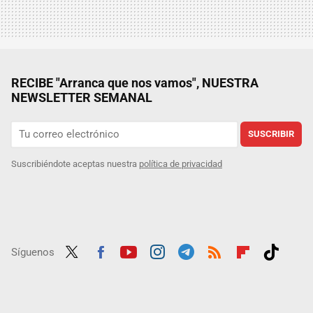
RECIBE "Arranca que nos vamos", NUESTRA
NEWSLETTER SEMANAL
SUSCRIBIR
Suscribiéndote aceptas nuestra
política de privacidad
Síguenos
Twit
Fac
Yout
Inst
Tele
RSS
Flip
Tikt
ter
ebo
ube
agra
gra
boar
ok