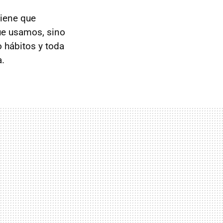
tiene que
ue usamos, sino
 hábitos y toda
a.