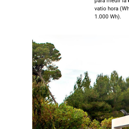
para medir la
vatio hora (W
1.000 Wh).