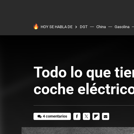
HOY SE HABLA DE
DGT
China
Gasolina
Todo lo que ti
coche eléctric
4 comentarios
FACEBOOK
TWITTER
FLIPBOARD
E-
MAIL