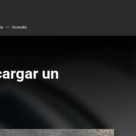
ña
Incendio
cargar un