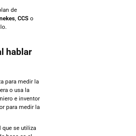
blan de
nekes
,
CCS
o
lo.
l hablar
za para medir la
nera o usa la
niero e inventor
r para medir la
 que se utiliza