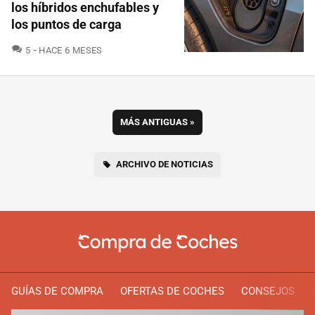
los híbridos enchufables y
los puntos de carga
COMENTARIOS
5
HACE 6 MESES
MÁS ANTIGUAS
»
ARCHIVO DE NOTICIAS
GUÍAS DE COMPRA
OFERTAS DE COCHES
CONSEJOS