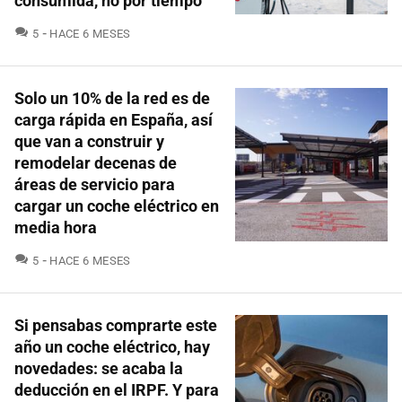
consumida, no por tiempo
COMENTARIOS
5
HACE 6 MESES
Solo un 10% de la red es de
carga rápida en España, así
que van a construir y
remodelar decenas de
áreas de servicio para
cargar un coche eléctrico en
media hora
COMENTARIOS
5
HACE 6 MESES
Si pensabas comprarte este
año un coche eléctrico, hay
novedades: se acaba la
deducción en el IRPF. Y para