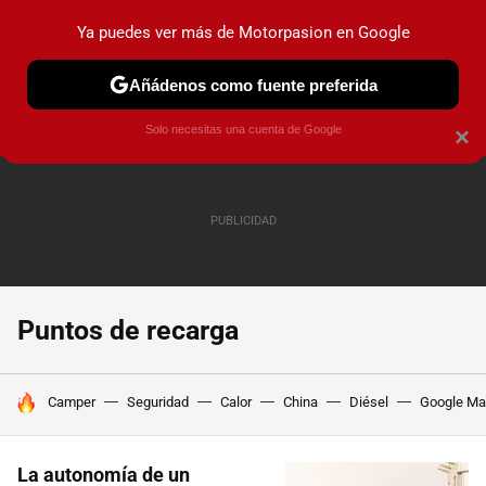
Ya puedes ver más de Motorpasion en Google
PRUEBAS
COCHES ELÉCTRICOS
OBSERVATORIO
F1
Añádenos como fuente preferida
Solo necesitas una cuenta de Google
×
Puntos de recarga
HOY SE HABLA DE
Camper
Seguridad
Calor
China
Diésel
Google M
La autonomía de un