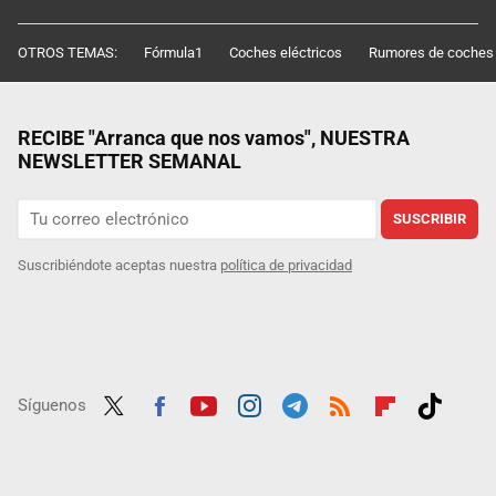
OTROS TEMAS:
Fórmula1
Coches eléctricos
Rumores de coches
RECIBE "Arranca que nos vamos", NUESTRA
NEWSLETTER SEMANAL
SUSCRIBIR
Suscribiéndote aceptas nuestra
política de privacidad
Síguenos
Twit
Fac
Yout
Inst
Tele
RSS
Flip
Tikt
ter
ebo
ube
agra
gra
boar
ok