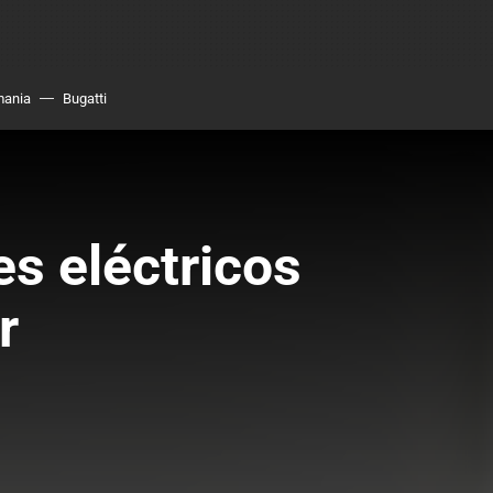
mania
Bugatti
s eléctricos
r