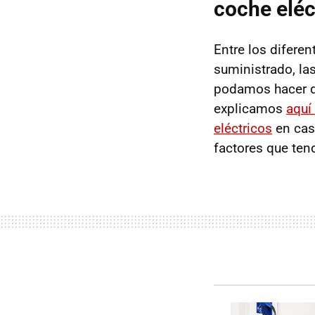
coche eléc
Pot
Tipos d
Seg
Entre los difere
suministrado, la
Seg
podamos hacer de
Seg
explicamos
aquí
Cargado
eléctricos
en cas
Wall
factores que ten
Wal
Circ
EVB
Sim
Los mej
Encuentr