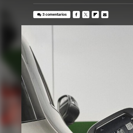
3 comentarios
FACEBOOK
TWITTER
FLIPBOARD
E-
MAIL