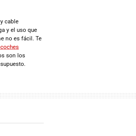
 y cable
ga y el uso que
 no es fácil. Te
a coches
os son los
esupuesto.
iento
híbrido enchufable