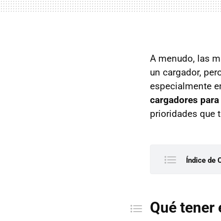
A menudo, las ma
un cargador, per
especialmente en
cargadores para 
prioridades que
Índice de 
Qué ten
El c
Qué tener 
La i