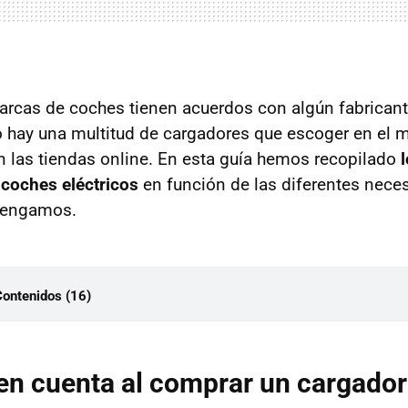
rcas de coches tienen acuerdos con algún fabricant
o hay una multitud de cargadores que escoger en el 
 las tiendas online. En esta guía hemos recopilado
coches eléctricos
en función de las diferentes nece
 tengamos.
Contenidos (16)
er en cuenta al comprar un cargador para coche eléctrico
oste de instalación
en cuenta al comprar un cargador
nstalación eléctrica de la que dispongas