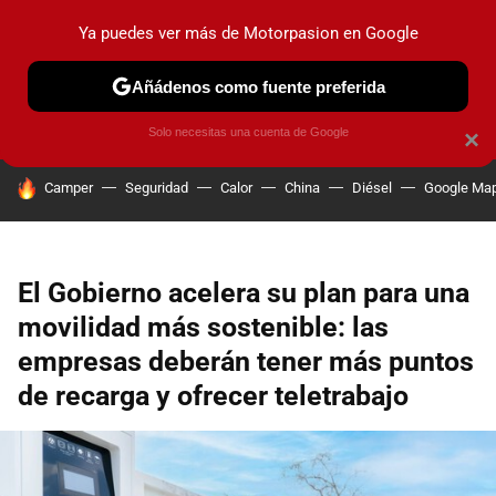
Ya puedes ver más de Motorpasion en Google
PRUEBAS
COCHES ELÉCTRICOS
OBSERVATORIO
F1
Añádenos como fuente preferida
Solo necesitas una cuenta de Google
×
HOY SE HABLA DE
Camper
Seguridad
Calor
China
Diésel
Google Ma
El Gobierno acelera su plan para una
movilidad más sostenible: las
empresas deberán tener más puntos
de recarga y ofrecer teletrabajo