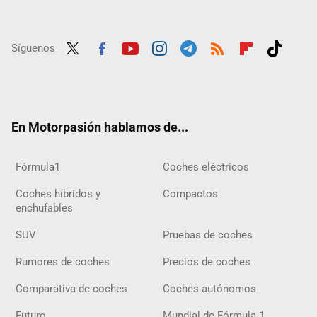
Síguenos
Twit
Fac
Yout
Inst
Tele
RSS
Flip
Tikt
ter
ebo
ube
agra
gra
boar
ok
ok
m
m
d
En Motorpasión hablamos de...
Fórmula1
Coches eléctricos
Coches híbridos y
Compactos
enchufables
SUV
Pruebas de coches
Rumores de coches
Precios de coches
Comparativa de coches
Coches autónomos
Futuro
Mundial de Fórmula 1