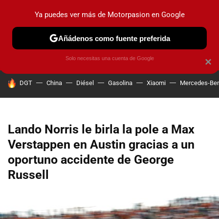
Ya puedes ver más de Motorpasion en Google
PRUEBAS
COCHES ELÉCTRICOS
OBSERVATORIO
F1
Añádenos como fuente preferida
Solo necesitas una cuenta de Google
×
HOY SE HABLA DE
DGT
China
Diésel
Gasolina
Xiaomi
Mercedes-Be
Lando Norris le birla la pole a Max
Verstappen en Austin gracias a un
oportuno accidente de George
Russell