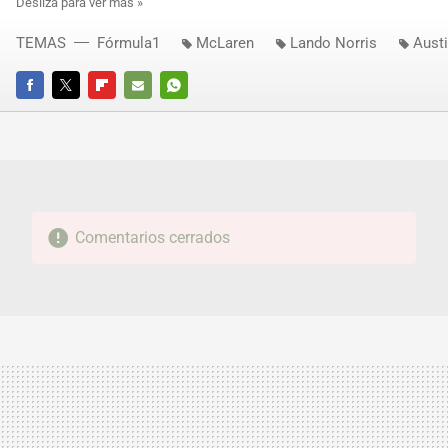
TEMAS
Fórmula1
McLaren
Lando Norris
Aust
FACEBOOK
TWITTER
FLIPBOARD
E-
WHATSAPP
MAIL
Comentarios cerrados