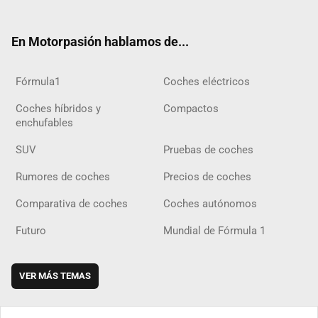
ter
ebo
ube
agra
gra
boar
ok
ok
m
m
d
En Motorpasión hablamos de...
Fórmula1
Coches eléctricos
Coches híbridos y
Compactos
enchufables
SUV
Pruebas de coches
Rumores de coches
Precios de coches
Comparativa de coches
Coches autónomos
Futuro
Mundial de Fórmula 1
VER MÁS TEMAS