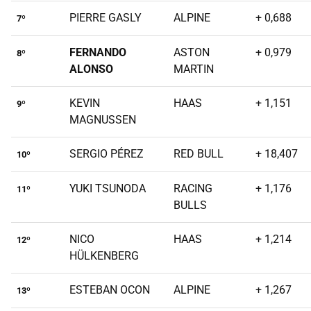
PIERRE GASLY
ALPINE
+ 0,688
7º
FERNANDO
ASTON
+ 0,979
8º
ALONSO
MARTIN
KEVIN
HAAS
+ 1,151
9º
MAGNUSSEN
SERGIO PÉREZ
RED BULL
+ 18,407
10º
YUKI TSUNODA
RACING
+ 1,176
11º
BULLS
NICO
HAAS
+ 1,214
12º
HÜLKENBERG
ESTEBAN OCON
ALPINE
+ 1,267
13º