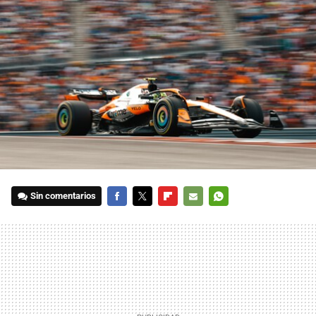
Sin comentarios
FACEBOOK
TWITTER
FLIPBOARD
E-
WHATSAPP
MAIL