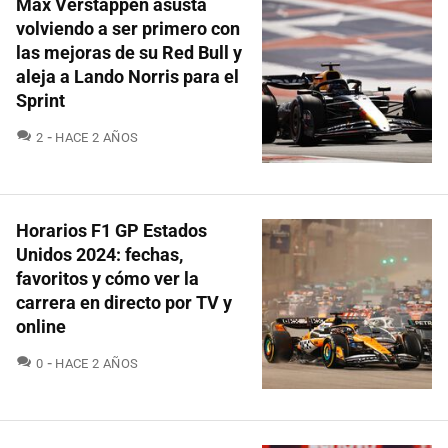
Max Verstappen asusta
volviendo a ser primero con
las mejoras de su Red Bull y
aleja a Lando Norris para el
Sprint
COMENTARIOS
2
HACE 2 AÑOS
Horarios F1 GP Estados
Unidos 2024: fechas,
favoritos y cómo ver la
carrera en directo por TV y
online
COMENTARIOS
0
HACE 2 AÑOS