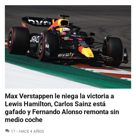
Max Verstappen le niega la victoria a
Lewis Hamilton, Carlos Sainz está
gafado y Fernando Alonso remonta sin
medio coche
COMENTARIOS
17
HACE 4 AÑOS