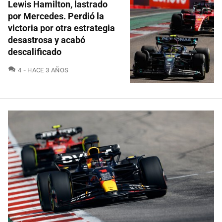
Lewis Hamilton, lastrado
por Mercedes. Perdió la
victoria por otra estrategia
desastrosa y acabó
descalificado
COMENTARIOS
4
HACE 3 AÑOS