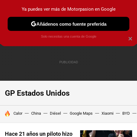
Ya puedes ver más de Motorpasion en Google
PRUEBAS
COCHES ELÉCTRICOS
OBSERVATORIO
F1
Añádenos como fuente preferida
Solo necesitas una cuenta de Google
×
GP Estados Unidos
HOY SE HABLA DE
Calor
China
Diésel
Google Maps
Xiaomi
BYD
Hace 21 años un piloto hizo