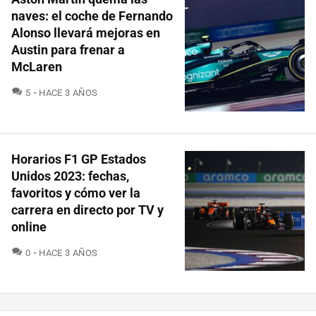
naves: el coche de Fernando
Alonso llevará mejoras en
Austin para frenar a
McLaren
COMENTARIOS
5
HACE 3 AÑOS
Horarios F1 GP Estados
Unidos 2023: fechas,
favoritos y cómo ver la
carrera en directo por TV y
online
COMENTARIOS
0
HACE 3 AÑOS