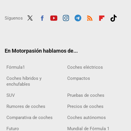
Síguenos
Twit
Fac
Yout
Inst
Tele
RSS
Flip
Tikt
ter
ebo
ube
agra
gra
boar
ok
ok
m
m
d
En Motorpasión hablamos de...
Fórmula1
Coches eléctricos
Coches híbridos y
Compactos
enchufables
SUV
Pruebas de coches
Rumores de coches
Precios de coches
Comparativa de coches
Coches autónomos
Futuro
Mundial de Fórmula 1