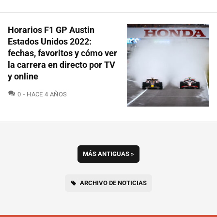
Horarios F1 GP Austin
Estados Unidos 2022:
fechas, favoritos y cómo ver
la carrera en directo por TV
y online
COMENTARIOS
0
HACE 4 AÑOS
MÁS ANTIGUAS
»
ARCHIVO DE NOTICIAS